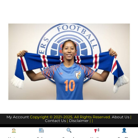
My Account
Copyright © 2021–2025. All Rights Reserved.
About Us
|
Contact Us
|
Disclaimer
| |