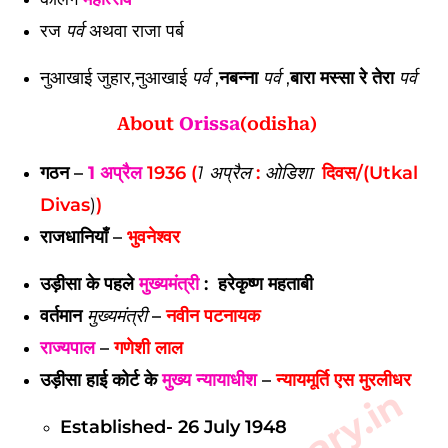
रज
पर्व
अथवा राजा पर्ब
नुआखाई जुहार,नुआखाई
पर्व
,
नबन्ना
पर्व
,
बारा मस्सा रे तेरा
पर्व
About
Orissa
(odisha)
गठन –
1 अप्रैल
1936 (
1 अप्रैल
:
ओडिशा
दिवस/(Utkal
Divas
)
)
राजधानियाँ –
भुवनेश्वर
उड़ीसा के पहले
मुख्यमंत्री
: हरेकृष्ण महताबी
वर्तमान
मुख्यमंत्री
–
नवीन पटनायक
राज्यपाल
–
गणेशी लाल
उड़ीसा हाई कोर्ट के
मुख्य न्यायाधीश
–
न्यायमूर्ति एस मुरलीधर
Established- 26 July 1948