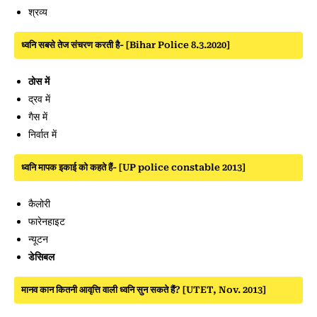
श्रव्य
ध्वनि सबसे तेज संचरण करती है- [Bihar Police 8.3.2020]
ठोस में
द्रव में
गैस में
निर्वात में
ध्वनि मापक इकाई को कहते हैं- [UP police constable 2013]
कैलोरी
फारेनहाइट
न्यूटन
डेसिबल
मानव कान कितनी आवृत्ति वाली ध्वनि सुन सकते हैं? [UTET, Nov. 2013]