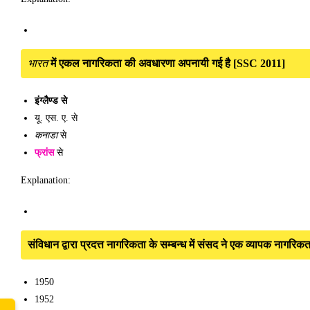
भारत
में एकल नागरिकता की अवधारणा अपनायी गई है [SSC 2011]
इंग्लैण्ड से
यू. एस. ए. से
कनाडा
से
फ्रांस
से
Explanation:
संविधान द्वारा प्रदत्त नागरिकता के सम्बन्ध में संसद ने एक व्यापक नाग
1950
1952