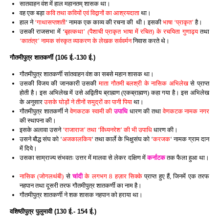
सातवाहन वंश में हाल महानतम् शासक था।
वह एक बड़ा
कवि तथा कवियों एवं विद्वानों का आश्रयदाता
था।
हाल ने
‘गाथासप्तशती
‘ नामक एक काव्य की रचना की थी। इसकी
भाषा ‘प्राकृत’
है।
उसकी राजसभा में ‘
बृहत्कथा’ (पैशाची प्राकृत भाषा में रचित) के रचयिता गुणाढ्य
तथा
‘कातंत्र’ नामक संस्कृत व्याकरण के लेखक सर्ववर्मन
निवास करते थे।
गौतमीपुत्र शातकर्णी (106 ई.-130 ई.)
गौतमीपुत्र शातकर्णी सांतवाहन वंश का सबसे महान शासक था।
उसकी विजय की जानकारी उसकी
माता गौतमी बलश्री के नासिक अभिलेख
से प्राप्त
होती है। इस अभिलेख में उसे अद्वितीय ब्राह्मण (एकब्राह्मण) कहा गया है। इस अभिलेख
के अनुसार
उसके घोड़ों ने तीनों समुद्रों का पानी पिया
था।
गौतमीपुत्र शातकर्णी ने
वेणकटक स्वामी की
उपाधि
धारण की तथा
वेणकटक नामक नगर
की स्थापना की।
इसके अलावा उसने
‘राजाराज’ तथा ‘विंध्यनरेश’ की भी उपाधि
धारण की।
उसने बौद्ध संघ को ‘
अजकालकिय
‘ तथा कार्ले के भिक्षुसंघ को ‘
करजक
‘ नामक ग्राम दान
में दिये।
उसका साम्राज्य संभवतः उत्तर में मालवा से लेकर दक्षिण में
कर्नाटक
तक फैला हुआ था।
नासिक (जोगलथंबी)
से
चांदी
के लगभग 8 हज़ार सिक्के
प्राप्त हुए हैं, जिनमें एक तरफ
नहपान तथा दूसरी तरफ गौतमीपुत्र शातकर्णी का नाम है।
गौतमीपुत्र शातकर्णी ने शक शासक नहपान को हराया था।
वशिष्ठीपुत्र पुलुमावी (130 ई.- 154 ई.)