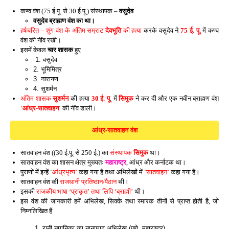
कण्व वंश (75 ई.पू. से 30 ई.पू.)
संस्थापक –
वसुदेव
वसुदेव ब्राह्मण वंश का था।
हर्षचरित –
शुंग वंश के अंतिम सम्राट
देवभूति
की हत्या
करके वसुदेव ने
75 ई. पू.
में कण्व
वंश की नींव रखी।
इसमें केवल
चार शासक
हुए
1. वसुदेव
2. भूमिमित्र
3. नारायण
4. सुशर्मन
अंतिम शासक
सुशर्मन
की हत्या
30 ई. पू
. में
सिमुक
ने कर दी और एक नवीन ब्राह्मण वंश
‘
आंध्र-सातवाहन
‘ की नींव डाली।
आंध्र-सातवाहन वंश
सातवाहन वंश ((30 ई.पू. से 250 ई.) का
संस्थापक
सिमुक
था।
सातवाहन वंश का शासन क्षेत्र मुख्यतः
महाराष्ट्र
, आंध्र और कर्नाटक था।
पुराणों में इन्हें ‘
आंध्रभृत्य’
कहा गया है तथा अभिलेखों में ‘
सातवाहन’
कहा गया है।
सातवाहन वंश की
राजधानी प्रतिष्ठान/पैठान
थी।
इसकी
राजकीय भाषा ‘प्राकृत’ तथा लिपि ‘ब्राह्मी’
थी।
इस वंश की जानकारी हमें अभिलेख, सिक्के तथा स्मारक तीनों से प्राप्त होती है, जो
निम्नलिखित हैं
1. रानी नागनिका का नानाघाट अभिलेख (पुणे, महाराष्ट्र)