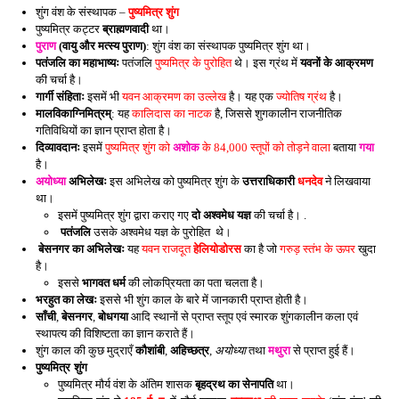
शुंग वंश के संस्थापक –
पुष्यमित्र शुंग
पुष्यमित्र कट्टर
ब्राह्मणवादी
था।
पुराण
(वायु और मत्स्य पुराण)
: शुंग वंश का संस्थापक पुष्यमित्र शुंग था।
पतंजलि का महाभाष्यः
पतंजलि
पुष्यमित्र के पुरोहित
थे। इस ग्रंथ में
यवनों के आक्रमण
की चर्चा है।
गार्गी संहिताः
इसमें भी
यवन आक्रमण का उल्लेख
है। यह एक
ज्योतिष ग्रंथ
है।
मालविकाग्निमित्रम्
: यह
कालिदास का नाटक
है, जिससे शुगकालीन राजनीतिक
गतिविधियों का ज्ञान प्राप्त होता है।
दिव्यावदानः
इसमें
पुष्यमित्र शुंग को
अशोक
के 84,000 स्तूपों को तोड़ने वाला
बताया
गया
है।
अयोध्या
अभिलेखः
इस अभिलेख को पुष्यमित्र शुंग के
उत्तराधिकारी
धनदेव
ने लिखवाया
था।
इसमें पुष्यमित्र शुंग द्वारा कराए गए
दो अश्वमेध यज्ञ
की चर्चा है। .
पतंजलि
उसके अश्वमेध यज्ञ के पुरोहित थे।
बेसनगर का अभिलेखः
यह
यवन राजदूत
हेलियोडोरस
का है जो
गरुड़ स्तंभ के ऊपर
खुदा
है।
इससे
भागवत धर्म
की लोकप्रियता का पता चलता है।
भरहुत का लेखः
इससे भी शुंग काल के बारे में जानकारी प्राप्त होती है।
साँची
,
बेसनगर
,
बोधगया
आदि स्थानों से प्राप्त स्तूप एवं स्मारक शुंगकालीन कला एवं
स्थापत्य की विशिष्टता का ज्ञान कराते हैं।
शुंग काल की कुछ मुद्राएँ
कौशांबी
,
अहिच्छत्र
,
अयोध्या
तथा
मथुरा
से प्राप्त हुई हैं।
पुष्यमित्र शुंग
पुष्यमित्र मौर्य वंश के अंतिम शासक
बृहद्रथ का सेनापति
था।