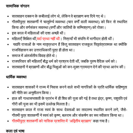
सामाजिक संगठन
सातवाहन दक्कन के कबीलाई लोग थे, लेकिन वे ब्राह्मण बना दिये गए थे।
गौतमीपुत्र शातकर्णी ने चातुर्वर्ण्य व्यवस्था (चार वर्णों वाली व्यवस्था) को फिर से स्थापित
किया और वर्णसंकर व्यवस्था (वर्णों और जातियों के सम्मिश्रण) को रोका।
इस काल में महिलाओं की दशा अच्छी थी।
महिलाएँ शिक्षित थीं,
पर्दा प्रथा नहीं थी
। स्त्रियाँ भी संपत्ति में भागीदार होती थीं।
यद्यपि राजाओं के नाम मातृप्रधान हैं किंतु सातवाहन राजकुल पितृतंत्रातमक था क्योंकि
राजसिंहासन का उत्तराधिकारी पुत्र ही होता था।
समाज में अंतर्जातीय विवाह होते थे।
राजपरिवार की महिलाएँ बौद्ध धर्म को प्रश्रय देती थीं, जबकि पुरुष वैदिक धर्म को।
सातवाहनों ने ब्राह्मणों और बौद्ध भिक्षुओं को कर-मुक्त ग्रामदान देने की प्रथा आरंभ की।
धार्मिक व्यवस्था
सातवाहन शासकों ने राज्य में निवास करने वाले सभी नागरिकों के प्रति धार्मिक सहिष्णुता
की नीति का अनुशीलन किया।
हाल की गाथासप्तशती के प्रारंभ में ही शिव की पूजा की गई है तथा इंद्र, कृष्ण, पशुपति एवं
गौरी की पूजा का भी इसमें उल्लेख मिलता है।
सातवाहन काल में राजा स्वयं के साथ देवताओं का तादात्म्य स्थापित करने लगे, जैसे-
गौतमी पुत्र शातकर्णी ने स्वयं को कृष्ण, बलराम और संकर्षण का रूप स्वीकार किया था।
गौतमीपुत्र शातकर्णी को नासिक प्रशस्ति में ‘अद्वितीय ब्राह्मण’
कहा गया है।
कला एवं भाषा