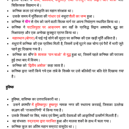
चिकित्सक विद्यमान थे।
कनिष्क कला एवं संस्कृति का महान संरक्षक था।
उसके समय में मूर्तिकला की
गांधार एवं
मथुरा
शैली का जन्म
हुआ।
कनिष्क ने
चीन
से रोम को जाने वाली सिल्क मार्ग पर अपना नियंत्रण स्थापित किया था।
कनिष्क ने
पाटलिपुत्र पर आक्रमण
कर वहाँ के प्रसिद्ध विद्वान अश्वघोष, बुद्ध का
भिक्षापात्र और एक अनोखा कुक्कुट प्राप्त किया था।
महास्थान (बोगरा)
में पाई गई सोने की मुद्रा पर कनिष्क की एक खड़ी मूर्ति अंकित है।
मथुरा
में कनिष्क की एक प्रतिमा मिली है, जिसमें उन्हें घुटने तक चोगा एवं पैरों में भारी जूते
पहने हुए दिखाया गया है।
कनिष्क का
चीन
के शासक ‘पान चाओ’ से युद्ध
हुआ था, जिसमें पहले कनिष्क की पराजय
हुई तथा बाद में विजय।
कनिष्क को
‘द्वितीय अशोक’
कहा जाता है।
कनिष्क द्वारा जारी किये गये एक तांबे के सिक्के पर उसे बलिवेदी पर बलि देते दिखाया
गया
है।
हुविष्क
हुविष्क, वासिष्क का उत्तराधिकारी था।
उसने
कश्मीर
में हुविष्कपुर/ हुष्कपुर
नामक नगर की स्थापना करवाई, जिसका उल्लेख
कल्हण की ‘राजतरंगिणी’ में किया गया है।
उसके सिक्कों पर शिव, स्कंद एवं विष्णु आदि देवताओं की आकृतियाँ उत्कीर्ण मिलती हैं।
वह संभवतः
रुद्रदामा द्वारा पराजित
हुआ और मालवा शकों के हाथ में चला गया।
कनिष्क कुल का अंतिम महान सम्राट वासुदेव था। |