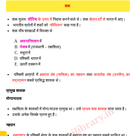
शक
शक मूलतः
सीरिया
के उत्तर में
निवास करने वाले थे। शक
बोलन दर्रे से
भारत में आए।
भारतीय स्रोतों में शकों को
‘सीथियन’
कहा गया है।
शक पाँच शाखाओं में विभक्त थे
अफगानिस्तान
में
पंजाब
में (राजधानी – तक्षशिला)
मथुरा
में
पश्चिमी
भारत
में
ऊपरी दक्कन में
पश्चिमी क्षत्रपों में
क्षहरात वंश (नासिक) का नहपान
तथा
कादर्मक वंश (उज्जैन) का
रुद्रदामन
सबसे प्रसिद्ध शासक थे।
प्रमुख शासक
मोगा/माउस
www.sarkarilibrary.in
तक्षशिला के शासकों में मोगा/माउस प्रमुख था। उसे
प्रथम शक शासक
माना जाता है।
उसके अनेक सिक्के प्राप्त हुए हैं।
नहपान
महाराष्ट्र
के पश्चिमी क्षेत्र के शक शासकों में क्षहरात वंश का नहपान सबसे प्रसिद्ध था।