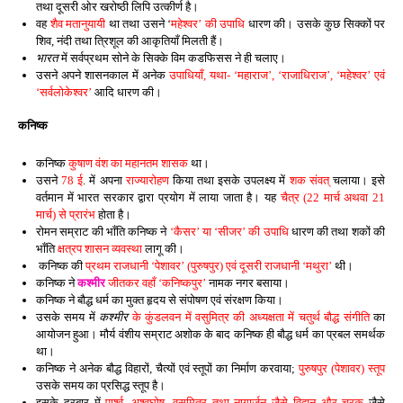
तथा दूसरी ओर खरोष्ठी लिपि उत्कीर्ण है।
वह
शैव मतानुयायी
था तथा उसने ‘
महेश्वर’ की उपाधि
धारण की। उसके कुछ सिक्कों पर
शिव, नंदी तथा त्रिशूल की आकृतियाँ मिलती हैं।
भारत
में सर्वप्रथम सोने के सिक्के विम कडफिसस ने ही चलाए।
उसने अपने शासनकाल में अनेक
उपाधियाँ, यथा- ‘महाराज’, ‘राजाधिराज’, ‘महेश्वर’ एवं
‘सर्वलोकेश्वर’
आदि धारण की।
कनिष्क
कनिष्क
कुषाण वंश का महानतम शासक
था।
उसने
78 ई
. में अपना
राज्यारोहण
किया तथा इसके उपलक्ष्य में
शक संवत्
चलाया। इसे
वर्तमान में भारत सरकार द्वारा प्रयोग में लाया जाता है। यह
चैत्र (22 मार्च अथवा 21
मार्च) से प्रारंभ
होता है।
रोमन सम्राट की भाँति कनिष्क ने
‘कैसर’ या ‘सीजर’ की उपाधि
धारण की तथा शकों की
भाँति
क्षत्रप शासन व्यवस्था
लागू की।
कनिष्क की
प्रथम राजधानी ‘पेशावर’ (पुरुषपुर) एवं दूसरी राजधानी ‘मथुरा’
थी।
कनिष्क ने
कश्मीर
जीतकर वहाँ ‘कनिष्कपुर’
नामक नगर बसाया।
कनिष्क ने बौद्ध धर्म का मुक्त हृदय से संपोषण एवं संरक्षण किया।
उसके समय में
कश्मीर
के कुंडलवन में वसुमित्र की अध्यक्षता में चतुर्थ बौद्ध संगीति
का
आयोजन हुआ। मौर्य वंशीय सम्राट अशोक के बाद कनिष्क ही बौद्ध धर्म का प्रबल समर्थक
था।
कनिष्क ने अनेक बौद्ध विहारों, चैत्यों एवं स्तूपों का निर्माण करवाया;
पुरुषपुर (पेशावर) स्तूप
उसके समय का प्रसिद्ध स्तूप है।
इसके दरबार में
पार्श्व, अश्वघोष, वसुमित्र तथा नागार्जुन जैसे विद्वान और चरक
जैसे