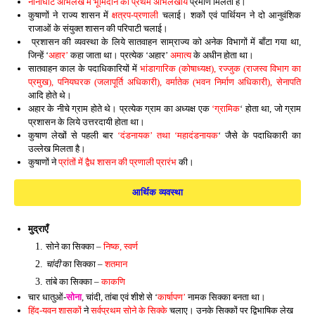
नानाघाट अभिलेख में भूमिदान का प्रथम अभिलेखीय
प्रमाण मिलता है।
कुषाणों ने राज्य शासन में
क्षत्रप-प्रणाली
चलाई। शकों एवं पार्थियन ने दो आनुवंशिक
राजाओं के संयुक्त शासन की परिपाटी चलाई।
प्रशासन की व्यवस्था के लिये सातवाहन साम्राज्य को अनेक विभागों में बाँटा गया था,
जिन्हें ‘
अहार’
कहा जाता था। प्रत्येक ‘अहार’
अमात्य
के अधीन होता था।
सातवाहन काल के पदाधिकारियों में
भांडागारिक (कोषाध्यक्ष), रज्जुक (राजस्व विभाग का
प्रमुख), पनियघरक (जलापूर्ति अधिकारी), वर्मातेक (भवन निर्माण अधिकारी), सेनापति
आदि होते थे।
अहार के नीचे ग्राम होते थे। प्रत्येक ग्राम का अध्यक्ष एक
‘ग्रामिक
‘ होता था, जो ग्राम
प्रशासन के लिये उत्तरदायी होता था।
कुषाण लेखों से पहली बार
‘दंडनायक’ तथा ‘महादंडनायक
‘ जैसे के पदाधिकारी का
उल्लेख मिलता है।
कुषाणों ने
प्रांतों में द्वैध शासन की प्रणाली प्रारंभ
की।
आर्थिक व्यवस्था
मुद्राएँ
सोने का सिक्का –
निष्क, स्वर्ण
चांदी
का सिक्का –
शतमान
तांबे का सिक्का –
काकणि
चार धातुओं-
सोना
, चांदी, तांबा एवं शीशे से ‘
कार्षापण’
नामक सिक्का बनता था।
हिंद-यवन शासकों
ने
सर्वप्रथम सोने के सिक्के
चलाए। उनके सिक्कों पर द्विभाषिक लेख