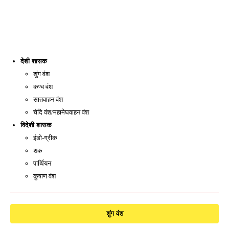
देशी शासक
शुंग वंश
कण्व वंश
सातवाहन वंश
चेदि वंश/महामेघवाहन वंश
विदेशी शासक
इंडो-ग्रीक
शक
पार्थियन
कुषाण वंश
शुंग वंश