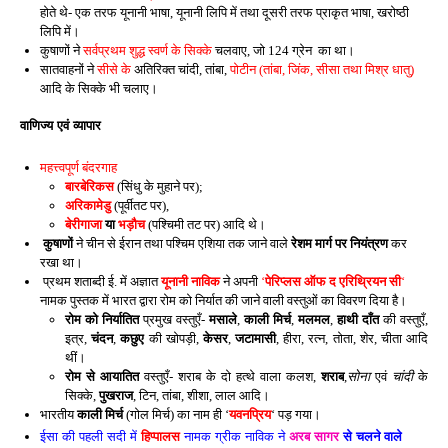
होते थे- एक तरफ यूनानी भाषा, यूनानी लिपि में तथा दूसरी तरफ प्राकृत भाषा, खरोष्ठी
लिपि में।
कुषाणों ने
सर्वप्रथम शुद्ध स्वर्ण के सिक्के
चलवाए, जो 124 ग्रेन का था।
सातवाहनों ने
सीसे के
अतिरिक्त चांदी, तांबा,
पोटीन (तांबा, जिंक, सीसा तथा मिश्र धातु)
आदि के सिक्के भी चलाए।
वाणिज्य एवं व्यापार
महत्त्वपूर्ण बंदरगाह
बारबेरिकस
(सिंधु के मुहाने पर);
अरिकामेडु
(पूर्वीतट पर),
बेरीगाजा
या
भड़ौच
(पश्चिमी तट पर) आदि
थे।
कुषाणों
ने चीन से ईरान तथा पश्चिम एशिया तक जाने वाले
रेशम मार्ग पर नियंत्रण
कर
रखा था।
प्रथम शताब्दी ई. में अज्ञात
यूनानी नाविक
ने अपनी
‘
पेरिप्लस ऑफ द एरिथ्रियन सी
‘
नामक पुस्तक में भारत द्वारा रोम को निर्यात की जाने वाली वस्तुओं का विवरण दिया है।
रोम को निर्यातित
प्रमुख वस्तुएँ-
मसाले
,
काली मिर्च
,
मलमल
,
हाथी दाँत
की वस्तुएँ,
इत्र,
चंदन
,
कछुए
की खोपड़ी,
केसर
,
जटामासी
, हीरा, रत्न, तोता, शेर, चीता आदि
थीं।
रोम से आयातित
वस्तुएँ- शराब के दो हत्थे वाला कलश,
शराब
,
सोना
एवं
चांदी
के
सिक्के,
पुखराज
, टिन, तांबा, शीशा, लाल आदि।
भारतीय
काली मिर्च
(गोल मिर्च) का नाम ही ‘
यवनप्रिय
‘ पड़ गया।
ईसा की पहली सदी में
हिप्पालस
नामक ग्रीक नाविक ने
अरब सागर
से चलने वाले