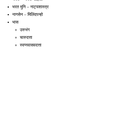
भरत मुनि – नाट्यशास्त्र
नागसेन – मिलिंदपन्हो
भास
उरुभंग
चारुदत्ता
स्वप्नवासवदत्ता