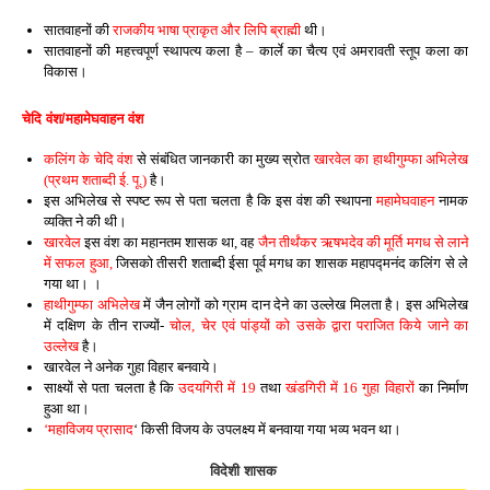
सातवाहनों की
राजकीय भाषा प्राकृत और लिपि ब्राह्मी
थी।
सातवाहनों की महत्त्वपूर्ण स्थापत्य कला है – कार्ले का चैत्य एवं अमरावती स्तूप कला का
विकास।
चेदि वंश/महामेघवाहन वंश
कलिंग के चेदि वंश
से संबंधित जानकारी का मुख्य स्रोत
खारवेल का हाथीगुम्फा अभिलेख
(प्रथम शताब्दी ई. पू.)
है।
इस अभिलेख से स्पष्ट रूप से पता चलता है कि इस वंश की स्थापना
महामेघवाहन
नामक
व्यक्ति ने की थी।
खारवेल
इस वंश का महानतम शासक था, वह
जैन तीर्थंकर ऋषभदेव की मूर्ति मगध से लाने
में सफल हुआ,
जिसको तीसरी शताब्दी ईसा पूर्व मगध का शासक महापद्मनंद कलिंग से ले
गया था। ।
हाथीगुम्फा अभिलेख
में जैन लोगों को ग्राम दान देने का उल्लेख मिलता है। इस अभिलेख
में दक्षिण के तीन राज्यों-
चोल, चेर एवं पांड्यों को उसके द्वारा पराजित किये जाने का
उल्लेख
है।
खारवेल ने अनेक गुहा विहार बनवाये।
साक्ष्यों से पता चलता है कि
उदयगिरी में 19
तथा
खंडगिरी में 16 गुहा विहारों
का निर्माण
हुआ था।
‘महाविजय प्रासाद
‘ किसी विजय के उपलक्ष्य में बनवाया गया भव्य भवन था।
विदेशी शासक