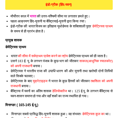
इंडो-ग्रीक (हिंद-यवन)
मौर्योत्तर काल में
भारत
की उत्तर-पश्चिमी सीमा पर लगातार हमले हुए।
पहला आक्रमण हिंद-यूनानी या बैक्ट्रियाई-यूनानी द्वारा किया
गया
।
इंडो-ग्रीक की
भारत
विजय का इतिहास यूथोडेमस के शक्तिशाली पुत्र
डेमेट्रियस प्रथम
के समय से ही प्रारंभ होता है।
प्रमुख शासक
डेमेट्रियस प्रथम
भारत
की सीमा में सर्वप्रथम प्रवेश करने का श्रेय
डेमेट्रियस प्रथम को ही जाता है।
उसने 183 ई. पू. के लगभग पंजाब के कुछ भाग को जीतकर
साकल(आधुनिक स्यालकोट)
को अपनी राजधानी
बनाया।
डेमेट्रियस ने भारतीय राजा की
उपाधि
धारण की और यूनानी तथा खरोष्ठी दोनों लिपियों
वाले सिक्के चलवाए।
डेमेट्रियस के बाद
यूक्रेटाइड्ज
ने भारत के कुछ हिस्सों को जीतकर
तक्षशिला को अपनी
राजधानी
बनाया।
बैक्ट्रिया में यवनों का अंतिम शासक
हेलियोक्लीज
था। 125 ई.पू. के लगभग बैक्ट्रिया से
यवन-शासन समाप्त हो गया और वहाँ शकों का राज्य स्थापित हो गया।
मिनाण्डर ( 165-145 ई.पू.)
मिनाण्डर सबसे प्रसिद्ध हिंद-यूनानी शासक हुआ। वह संभवतः
डेमेट्रियस कुल का
था।