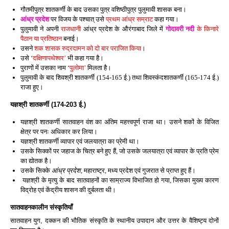
गौतमीपुत्र शातकर्णी के बाद उसका पुत्र वशिष्ठीपुत्र पुलुमावी शासक बना।
आंध्र प्रदेश
पर विजय के पश्चात् उसे
प्रथम आंध्र सम्राट
कहा गया।
पुलुमावी ने अपनी
राजधानी
आंध्र प्रदेश के औरंगाबाद जिले में
गोदावरी नदी
के किनारे
पैठान या प्रतिष्ठान
बनाई।
उसने
शक शासक रुद्रदामन को दो बार पराजित किया
।
उसे ‘
दक्षिणापथेश्वर’
भी कहा गया है।
पुराणों में उसका नाम ‘
पुलोमा’
मिलता है।
पुलुमावी के बाद शिवश्री शातकर्णी (154-165 ई.) तथा शिवस्कंदशातकर्णी (165-174 ई.)
राजा हुए।
यज्ञश्री शातकर्णी (174-203 ई.)
यज्ञश्री शातकर्णी सातवाहन वंश का अंतिम महत्त्वपूर्ण राजा था। उसने शकों के विजित
क्षेत्र पर पनः अधिकार कर लिया।
यज्ञश्री शातकर्णी व्यापार एवं जलयात्रा का प्रेमी था।
उसके सिक्कों पर जहाज के चित्र बने हुए हैं, जो उसके जलयात्रा एवं व्यापार के प्रति प्रेम
का द्योतक है।
उसके सिक्के
आंध्र प्रदेश
, महाराष्ट्र, मध्य प्रदेश एवं गुजरात से प्राप्त हुए हैं।
यज्ञश्री के मृत्यु के बाद सातवाहनों का साम्राज्य विभाजित हो गया, जिसका मुख्य कारण
विद्रोह एवं केंद्रीय शासन की दुर्बलता थी।
सातवाहनकालीन संस्कृतियाँ
सातवाहन युग, दक्कन की भौतिक संस्कृति के स्थानीय उपादान और उत्तर के वैशिष्ट्य दोनों