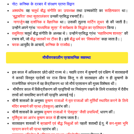
नोटः कनिष्क के दरबार में संरक्षण प्राप्त विद्वान
अश्वघोषः
वह
चतुर्थ बौद्ध संगीति का उपाध्यक्ष
तथा उच्चकोटि का
साहित्यकार
था।
‘बुद्धचरित’ तथा सूत्रालंकार
उनकी प्रसिद्ध रचनाएँ हैं।
नागार्जुनः
वह
दार्शनिक व वैज्ञानिक
था। उसकी तुलना
मार्टिन लूथर
से की जाती है।
उन्होंने अपने ग्रंथ
‘माध्यमिक सूत्र’ में सापेक्षता के सिद्धांत का प्रतिपादन
किया।
वसुमित्रः
चतुर्थ बौद्ध संगीति के अध्यक्ष थे। उन्होंने प्रसिद्ध ग्रंथ ‘
महाविभाष्य शास्त्र
‘ की
रचना की, जो
बौद्ध जातकों पर टीका
है। इसे
बौद्ध धर्म का ‘विश्वकोश’
कहा जाता है। |
चरकः
आयुर्वेद के आचार्य,
कनिष्क के राजवैद्य
।
मौर्योत्तरकालीन प्रशासनिक व्यवस्था
इस काल में अधिकतर छोटे-छोटे राज्य थे। यद्यपि उत्तर में कुषाणों एवं दक्षिण में सातवाहनों
ने काफी विस्तृत प्रदेशों पर राज किया किंतु न तो सातवाहन और न ही कुषाणों के
राजनीतिक संगठन में वह केंद्रीकरण था जो मौर्य प्रशासन की मुख्य विशेषता थी।
मौर्योत्तर काल में विकेंद्रीकरण की प्रवृत्तियों पर नियंत्रण रखने के लिये राजतंत्र में दैवीय
तत्त्वों को समाविष्ट करने की प्रवृत्ति अपनाई गई।
चीनी शासकों के अनुरूप
कुषाण राजाओं ने मृत राजाओं की मूर्तियाँ स्थापित करने के लिये
मंदिर बनवाने की प्रथा (देवकुल)
आरंभ की।
चीनी शासकों के अनुरूप
कुषाण राजाओं ने ‘देवपुत्र’ जैसी उपाधियाँ;
धारण कीं।
मूर्तिपूजा का आरंभ कुषाण काल से
ही माना जाता है।
सातवाहन शासकों ने
ब्राह्मणों एवं बौद्ध भिक्षुओं को
पहली शताब्दी ई.पू. में
कर-मुक्त भूमि
प्रदान करने की प्रथा
प्रारंभ की।