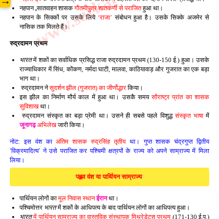
→
नहपान
,
सातवाहन शासक
गौतमीपुत्र शातकर्णी से पराजित
हुआ था।
नहपान के सिक्कों पर उसके लिये
‘राजा’
संबोधन हुआ है। उसके सिक्के अजमेर से
नासिक तक मिलते हैं।
रुद्रदामन प्रथम
भारत
में शकों का सर्वाधिक प्रसिद्ध राजा रुद्रदामन प्रथम (130-150 ई.) हुआ। उसके
राज्याधिकार में सिंध, कोंकण, नर्मदा घाटी, मालवा, काठियावाड़ और गुजरात का एक बड़ा
भाग था।
रुद्रदामन ने
सुदर्शन झील (गुजरात) का जीर्णोद्धार
किया।
इस झील का निर्माण मौर्य काल में हुआ था। उसकै समय
सौराष्ट्र प्रांत का शासक
सुविशाख
था।
रुद्रदामन संस्कृत का बड़ा प्रेमी था। उसने ही सबसे पहले विशुद्ध
संस्कृत भाषा
में
जूनागढ़
अभिलेख
जारी किया।
नोट: इस वंश का
अंतिम शासक रुद्रसिंह तृतीय
था। गुप्त शासक चंद्रगुप्त द्वितीय
‘विक्रमादित्य’ ने उसे पराजित कर पश्चिमी क्षत्रपों के राज्य को अपने साम्राज्य में मिला
लिया।
पह्लव वंश या पार्थियन साम्राज्य
पार्थियन लोगों का
मूल निवास स्थान
ईरान
था।
पश्चिमोत्तर
भारत
में शकों के आधिपत्य के बाद पार्थियन लोगों का आधिपत्य हुआ।
भारत
में पार्थियन साम्राज्य का वास्तविक संस्थापक मिथ्रेडेट्स प्रथम
(171-130 ई.पू.)