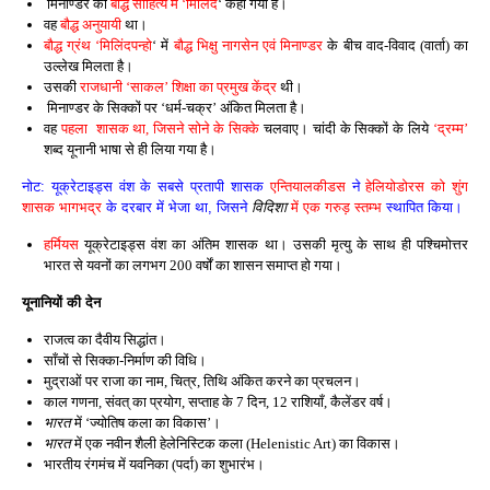
मिनाण्डर को
बौद्ध साहित्य में ‘मिलिंद
‘ कहा गया है।
वह
बौद्ध अनुयायी
था।
बौद्ध ग्रंथ ‘मिलिंदपन्हो
‘ में
बौद्ध भिक्षु नागसेन एवं मिनाण्डर
के बीच वाद-विवाद (वार्ता) का
उल्लेख मिलता है।
उसकी
राजधानी ‘साकल’ शिक्षा का प्रमुख केंद्र
थी।
मिनाण्डर के सिक्कों पर ‘धर्म-चक्र’ अंकित मिलता है।
वह
पहला शासक था, जिसने सोने के सिक्के
चलवाए। चांदी के सिक्कों के लिये
‘द्रम्म’
शब्द यूनानी भाषा से ही लिया गया है।
नोट: यूक्रेटाइड्स वंश के सबसे प्रतापी शासक
एन्तियालकीडस
ने
हेलियोडोरस को शुंग
शासक भागभद्र
के दरबार में भेजा था, जिसने
विदिशा
में एक गरुड़ स्तम्भ
स्थापित किया।
हर्मियस
यूक्रेटाइड्स वंश का अंतिम शासक था। उसकी मृत्यु के साथ ही पश्चिमोत्तर
भारत से यवनों का लगभग 200 वर्षों का शासन समाप्त हो गया।
यूनानियों की देन
राजत्व का दैवीय सिद्धांत।
साँचों से सिक्का-निर्माण की विधि।
मुद्राओं पर राजा का नाम, चित्र, तिथि अंकित करने का प्रचलन।
काल गणना, संवत् का प्रयोग, सप्ताह के 7 दिन, 12 राशियाँ, कैलेंडर वर्ष।
भारत
में ‘ज्योतिष कला का विकास’।
भारत
में एक नवीन शैली हेलेनिस्टिक कला (Helenistic Art) का विकास।
भारतीय रंगमंच में यवनिका (पर्दा) का शुभारंभ।