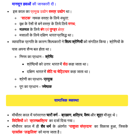
मानसून हवाओं
की जानकारी दी।
इस काल का
प्रमुख उद्योग
वस्त्र उद्योग
था।
‘
साटक
‘
नामक वस्त्र के लिये
मथुरा
;
वृक्ष के रेशों से बने वस्त्र के लिये लिये
मगध
;
मलमल
के लिये
बंग
एवं
पुण्ड्र
क्षेत्र
मसालों के लिये दक्षिण
भारत
प्रसिद्ध था।
व्यापारिक प्रगति के कारण शिल्पकारों ने
शिल्प श्रेणियों
को संगठित किया। श्रेणियों के
पास अपना सैन्य बल होता था।
निगम का प्रधान –
श्रेष्ठि
श्रेष्ठियों को उत्तर
भारत
में
सेठ
कहा जाता था।
दक्षिण
भारत
में
शेटि या चेट्टियार
कहा जाता था।
श्रेणी का प्रधान-
प्रमुख
पूग का प्रधान –
ज्येष्ठक
सामाजिक व्यवस्था
मौर्योतर काल में परंपरागत
चारों वर्ण
–
ब्राह्मण
,
क्षत्रिय
,
वैश्य
और
शूद्र
मौजूद थे।
विदेशियों
को ‘
व्रात्यक्षत्रिय
‘
का दर्जा दिया गया।
मौर्योत्तर काल में ही
शैव धर्म
के अंतर्गत ‘
पाशुपत संप्रदाय
‘
का विकास हुआ, जिसके
प्रवर्तक ‘लकुलिश’
को माना जाता है।