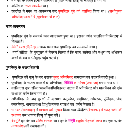
मौर्य वंश के अंतिम दिनों में कलिंग देश (वर्तमान ओडिशा) भी स्वतंत्र हो गया था।
कलिंग का
राजा खारवेल
था।
खारवेल ने मगध पर आक्रमण कर
पुष्यमित्र शुंग को पराजित
किया था। (
हाथीगुम्फा
अभिलेख,उदयगिरि ,भुवनेश्वर से ज्ञात
)
यवन आक्रमण
पुष्यमित्र शुंग के समय में यवन आक्रमण हुआ था। इसका वर्णन ‘मालविकाग्निमित्रम्’ में
मिलता है।
डेमेट्रियस (दिमित्र)
नामक यवन राजा पुष्यमित्र का समकालीन था।
‘गार्गी संहिता’ के युगपुराण में विवरण मिलता है कि यवन, साकेत और मथुरा पर अधिकार
करने के बाद पाटलिपुत्र पहुँच गए थे।
पुष्यमित्र के उत्तराधिकारी
पुष्यमित्र की मृत्यु के बाद उसका
पुत्र अग्निमित्र
साम्राज्य का उत्तराधिकारी हुआ।
पुष्यमित्र के राजत्व काल में ही अग्निमित्र,
विदिशा
का गोप्ता (उपराजा)
बनाया गया था।
कालिदास द्वारा रचित ‘मालविकाग्निमित्रम्’ नाटक में अग्निमित्र और मालविका की प्रेम
कथा का वर्णन किया गया है।
अग्निमित्र के बाद पुराणों में क्रमशः वसुज्येष्ठ, वसुमित्र, आंध्रक, पुलिंदक, घोष,
वज्रमित्र, भागवत तथा देवभूति नामक राजाओं का वर्णन मिलता है।
भागवत (भागभद्र)
ने
भागवत धर्म ग्रहण
किया तथा
विदिशा
(बेसनगर) में गरुड़ स्तंभ की
स्थापना
कर भागवत विष्णु की पूजा की।
देवभूति
इस वंश का
अंतिम शासक
था। इसके
मंत्री
वसुदेव ने इसकी हत्या
कर एक नए वंश
(कण्व वंश)
की स्थापना की।