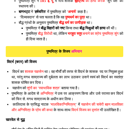
पुष्यमित्र शुंग ने
185 ई. पू
. में मौर्य शासक
बृहद्रथ
की हत्या करके
‘शुंग वंश’ की
स्थापना की।
बाणभट्ट
ने ‘
हर्षचरित
‘ में पुष्यमित्र को ‘
अनार्य
‘
कहा है।
‘दिव्यावदान’ से पता चलता है कि वह
पुष्यधर्म का पुत्र
था।
बौद्ध ग्रंथों के अनुसार पुष्यमित्र
बौद्ध धर्म का उत्पीड़क
था।
पुष्यमित्र ने
बौद्ध विहारों को नष्ट
किया तथा
बौद्ध भिक्षुओं की हत्या
की थी।
पुष्यमित्र
बौद्ध विरोधी
था, लेकिन
भरहुत स्तूप
बनाने का श्रेय पुष्यमित्र शुंग
को
ही दिया जाता है।
पुष्यमित्र के
विजय
अभियान
विदर्भ (बरार) की विजय
विदर्भ का
शासक यज्ञसेन
था। वह मौर्यों की तरफ से विदर्भ के शासक पद पर नियुक्त हुआ
था, परंतु मगध साम्राज्य की दुर्बलता का लाभ उठाकर उसने स्वयं को विदर्भ का स्वतंत्र
शासक घोषित कर दिया।
यज्ञसेन को
शुंगों का ‘स्वाभाविक शत्रु’
बताया गया है।
पुष्यमित्र के आदेश से
अग्निमित्र
ने उस पर आक्रमण किया और उसे परास्त कर विदर्भ
को फिर से. मगध साम्राज्य के अधीन कर लिया।
कालिदास के प्रसिद्ध नाटक
‘मालविकाग्निमित्रम्
‘ में
यज्ञसेन की चचेरी बहन मालविका
और अग्निमित्र के प्रेम की कथा
के साथ-साथ
विदर्भ विजय का वृत्तांत
भी उल्लेखित है।
खारवेल से युद्ध