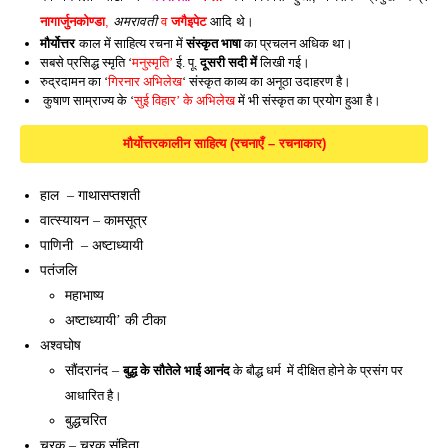
नागार्जुनकोण्डा
,
अमरावती
व
जगैइपेट
आदि थे।
मौर्योत्तर
काल में साहित्य रचना में
संस्कृत भाषा
का प्रचलन अधिक था।
सबसे प्रसिद्ध स्मृति ‘
मनुस्मृति’
ई. पू.
दूसरी सदी में
लिखी गई।
रुद्रदामन का ‘
गिरनार अभिलेख
‘ संस्कृत काव्य का अनूठा उदाहरण है।
कुषाण साम्राज्य के ‘
सुई विहार’ के अभिलेख
में भी संस्कृत का प्रयोग हुआ है।
मौर्योत्तरकालीन साहित्य (रचनाएँ – रचनाकार)
हाल – गाथासप्तशती
वात्स्यायन – कामसूत्र
पाणिनी – अष्टाध्यायी
पतंजलि
महाभाष्य
अष्टाध्यायी’ की टीका
अश्वघोष
सौंदरानंद –
बुद्ध के सौतेले भाई आनंद
के बौद्ध धर्म में दीक्षित होने के प्रसंग पर
आधारित है।
बुद्धचरित
चरक – चरक संहिता