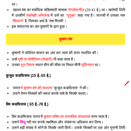
था।
पहलव वंश का सर्वाधिक शक्तिशली शासक
गोण्डोफर्नीज
(20-41 ई.) था। खरोष्ठी लिपि
में उत्कीर्ण
तख्तेबही अभिलेख
में उसे का ‘
गुदुव्हर’
कहा गया है। फारसी में उसका नाम
‘
बिंदफर्ण’
है, जिसका अर्थ है-‘यश विजयी’।
इस साम्राज्य का अंत कुषाणों के द्वारा हुआ।
कुषाण वंश
कुषाणों ने पार्थियन शासन का अंत कर स्वयं की सत्ता स्थापित की।
उन्हें
यूची या तोचेरियन (तोखारी)
भी कहा जाता है।
उनका
मूल निवास
स्थान चीन की सीमा पर स्थित चीनी
तुर्किस्तान
था।
कुजुल कडफिसस (15 ई.-65 ई.)
🖊️
भारत
में कुषाण वंश की स्थापना
‘कुजुल कडफिसस’ ने की।
उसने रोमन सिक्कों की नकल करके तांबे के सिक्के चलाए।
विम कडफिसस ( 65 ई.-78 ई.)
विम कडफिसस
भारत
में
कुषाण शक्ति का वास्तविक संस्थापक
माना जाता है।
उसने
सिंधु
नदी पार करके तक्षशिला और
पंजाब
पर अधिकार कर लिया।
उसने बड़ी संख्या में सोने के सिक्के जारी किये। उसके सिक्कों पर एक ओर यूनानी लिपि