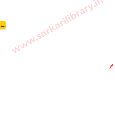
www.sarkarilibrary.in
→
🖊️