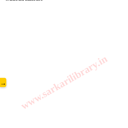
www.sarkarilibrary.in
→