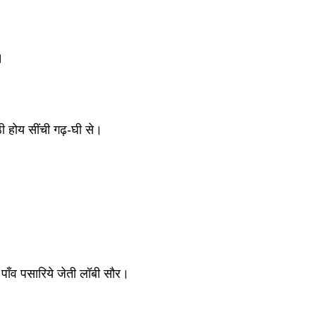
।
ी होय सींची गढ़-घी से। 
े पाँव पसारिये जेती लॉबी सौर। 