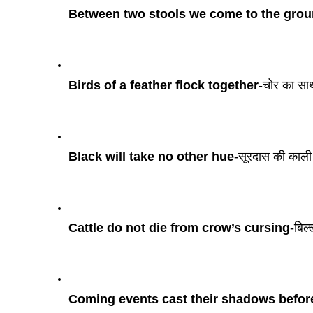
Between two stools we come to the gro
Birds of a feather flock together
-चोर का साथ
Black will take no other hue
-सूरदास की काली 
Cattle do not die from crow’s cursing
-बिल्
Coming events cast their shadows befor