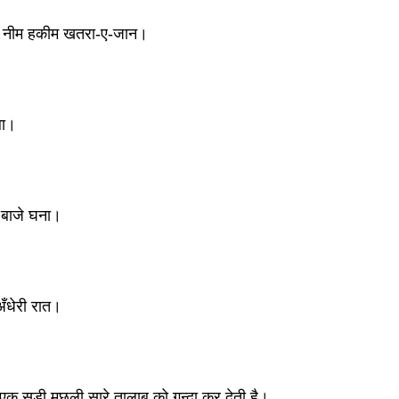
 नीम हकीम खतरा-ए-जान। 
ला। 
 बाजे घना। 
ँधेरी रात। 
क सड़ी मछली सारे तालाब को गन्दा कर देती है। 