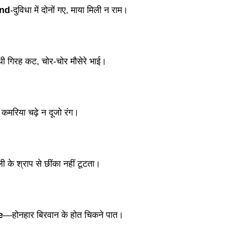
und
-दुविधा में दोनों गए, माया मिली न राम। 
ी गिरह कट, चोर-चोर मौसेरे भाई। 
कमरिया चढ़े न दूजो रंग।
ली के श्राप से छींका नहीं टूटता।
e
—होनहार बिरवान के होत चिकने पात।