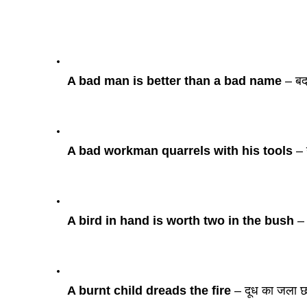
A bad man is better than a bad name 
– बद
A bad workman quarrels with his tools 
– 
A bird in hand is worth two in the bush 
–
A burnt child dreads the fire 
– दूध का जला छा