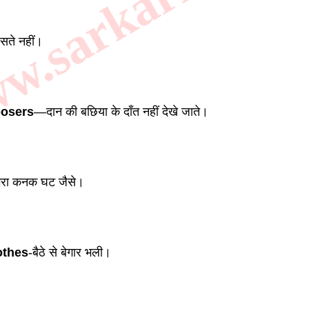
.sarkarilibrar
रसते नहीं। 
oosers
—दान की बछिया के दाँत नहीं देखे जाते। 
भरा कनक घट जैसे। 
othes
-बैठे से बेगार भली। 