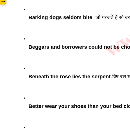
www
→
Barking dogs seldom bite
 -जो गरजते हें सो ब
Beggars and borrowers could not be ch
Beneath the rose lies the serpent
-विष रस 
Better wear your shoes than your bed cl