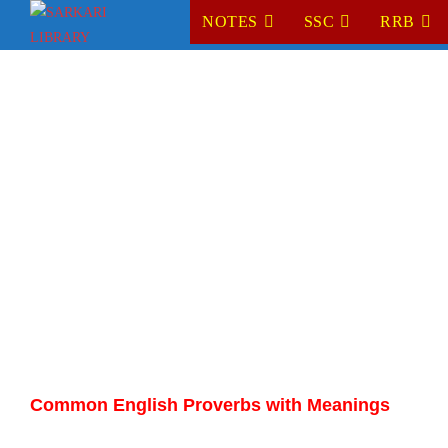
Skip
NOTES
SSC
RRB
to
content
Common English Proverbs with Meanings