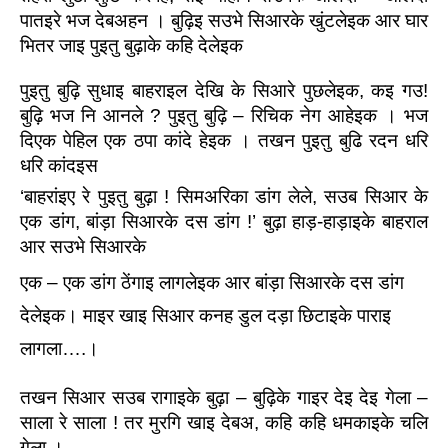
पातइरे भज देबअहन । बुढ़िइ सउभे सिआरके खुंटलेइक आर घार 
भितर जाइ पुइतु बुढ़ाके कहि देलेइक
पुइतु बुढ़ि सुधाइ बाहराइल देखि के सिआरे पुछलेइक, कइ गउ! 
बुढ़ि भज नि आनले ? पुइतु बुढ़ि – रिचिक नेग आहेइक । भज 
दिएक पेहिल एक ठपा कांदे हेइक । तखन पुइतु बुढि रदन धरि 
धरि कांदइस
‘बाहरांइए रे पुइतु बुढ़ा ! सिमअरिका डांग लेले, सउब सिआर के 
एक डांग, बांड़ा सिआरके दस डांग !’ बुढ़ा हाड़-हाड़ाइके बाहराल 
आर सउभे सिआरके 
एक – एक डांग ठेंगाइ लागलेइक आर बांड़ा सिआरके दस डांग 
देलेइक। माइर खाइ सिआर कनह डुल दड़ा छिटाइके 
पाराइ 
लागला….।
तखन सिआर सउब रागाइके बुढ़ा – बुढ़िके गाइर देइ देइ गेला – 
साला रे साला ! तर मुरगि खाइ देबअ, कहि कहि धमकाइके चलि 
गेला ।