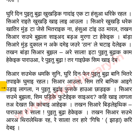
घुरि दिन पुइतु बुढ़ा खुखड़िक गादांइ एक टा हंसुआ धरिके रहल । 
सिआरे राइते खुखड़ि खाइ लाइ आउला । सिआरे खुखड़ि धरेक 
खातिर मुंड़ टा जेसे भितराइक ना, हंसुआ टांइ ठठ मारल, तखन 
सिआर सउभे बुझला साइअद बड़अ मुरगा टा हेकेइक । बांड़ा 
सिआरे मुंड़ दुकाल न अके दमेइ जउरे ‘ठान’ ले चटाइ देलेइक । 
तखन बांड़ा सिआर बुझल – अरे साला! इटा पुइतु बुढ़ाक काम 
www.sarkarilibrary.in
हेकेइक पाराउआ, रे पुइतु बुढ़ा ! तर गाइछेक सिम खाइ देब
सिआर सउभेक धमकि सुनि, घुरि दिन फेर पुइतु बुढ़ा बानि भितरे 
तपाइके घुमाइ रहल। सिआर आउला, सिम तरि बानिक आइगे 
→
पड़ाइ लागला, न पुइतु बुढ़ांइ फुसके हाउआ छाड़इक । सिआर 
सउभे बुझला, सिम पड़िके फुटेहेइक साइअद? कहि खाइ लागला 
तअ देखत कि कांचाइ आहेइक । तखन सिआरे बिड़लेइथिक – 
पाराउआ रे साला ! पुइतु बुढ़ा हेकेइक । तखन सिआर सउभे 
आरअ थिरालेथिक रह, रे साला! तर हारे ‘गिचि ‘ ( झाड़ा) करि 
देबइ ।