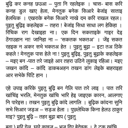
बुढ़ि कर कनह छउआ – पुता नि रहलेइक । चास- बास करि 
कनह डुल खाए हेला, मेनतुक बनेक सिआरे बेजांइ साताइ 
हेलथिक । एखराके बनेक सिआरे नाखे दम करि राखल रहल। 
पुइतु बुढ़िइ कहलेइक – तहरा ! बेजांइ सिधा साधा लग हेकिहा । 
रिचिक राग देखाइहा ना। एक दिन सकताइके गाइर देइ 
ठेंगाउहान ना! जानिहा ना – ‘सकतक भकतअ’ । जेंइ सकत 
रहइक न अकर सभे भकतअ हेत । पुइतु बुढ़ा – इटा तअ ठिके 
कहले ! मेनतुक पास हेले ना ! पुइतु बुढ़िइ, पुइतु बुढ़ाके कहलेइक 
– मइए बन -पात तरे जाइहे आर तहरा उठिने लुकाइ रहिआ। मइए 
जखन कांदि – कांदि डाकबअहन तखन डांग लेइके बाहराइहा 
आर सभेके पिटि हान ।
एहे उपाइ करिके पुइतु बुढ़ि बन गेलि पात तरे लाइ । पात तरि 
खांचिंइ भरलि, मेनतुक खांचि भारि हेइ जाइएक कारन, आलगाए 
नि पारेइस। तखन पुइतु बुढ़ि कांदे लागलि । बुढ़िक कांदना सुनि 
सभे सिआर जड़अ – सड़अ हेला । पुछलेथिक किना हेलउ ठाकुर 
माइ? पुइतु बुढ़ि – तहर बुढ़ा बाप ( पुइतु 
बुढ़ा ) मरि गेल, घारे काइज – भज दिए हेतेइक । दे टुकु खांचि 