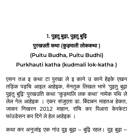
1. पुइतु बुढ़ा, पुइतु बुढ़ि
पुरखउती कथा (कुड़माली लोककथा )
(Puitu Budha, Puitu Budhi)
Purkhauti katha (kudmali lok-katha )
एसन तअ इ कथा टा पुरखा ले इ काने उ काने हेइके एखन 
तड़िक पड़चि आइल आहेइक, मेनतुक लिखल भाभे ‘पुइतु बुढ़ा 
पुइतु बुढ़ि’ पुरखउति कथा “कुड़मालि लक कथा’ नामेक पथि ले 
लेल गेल आहेइक । एकर संजुएता डा. बिंदाबन माहतअ हेकत, 
जाकर निखरन 2012 माहान, रांचि कर पिआरा केरकेटा 
फांउडेसन कर दिगे ले हेल आहेइक ।
कथा कर अनुजांइ एक गांउ दुइ बुढ़ा – बुढ़ि रहल। दुइ बुढ़ा – 