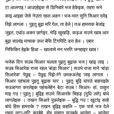
टा आलगाइ ! आउएहेइक से डिनिबारे भज हेकेइक, तहरा सभे 
काइ आइहा जेसे नेउता रहल अहन ! भज-भात सुनि सिआर दमेइ 
रिझे लागला । पुइतु बुढ़ा मरि गेल, ता हेले | तअ हामराक बेजांइ 
जुइत, एधांउ अकर छागेइर, भेड़ि खुखड़ि, कड़अ सउभे खाब आर 
बुढ़ा सालांइ माचाक उपर बेसि टिंगपिटि डरा हेल । एबार 
निफिकिर हेइके हिआ – खालासे मन भरति जनहाइर खाब !
भजेक दिन सउब सिआर चलला पुइतु बुढ़ाक भज | खाइ लाइ । 
सउब सिआरेक राजा रहल ‘बांड़ा सिआर’ | सउभे राजा माने ‘बांड़ा 
सिआरेक’ पेछुइ – पेछुइ रिझे-रंगे उमकअलेइ जाइ लागला । 
सिआर पहंचला पुइतु बुढ़ाक घार । पुइतु बुढ़ि घारले बाहराइके 
सउआगत करलेइक पहंचलेहेन बेटा सउब ! सिआर- हां, ठाकुर 
माइ गउ ! पुइतु | बुढ़िइ सउभे सिआरके चिहड़ (दुधि लते) बांधे 
लागलेइक । तखन सिआरे पुछलेइक – बुद्धि गउ ! खुटांइ काहे 
बांधे हिस हामराके ? तखन बुढ़िइ कहलि – एक पासे भज देले 
तहरा लुटा-लुटि करबेहे, सेइ माहान सउबके आलेदा – आलेदा 