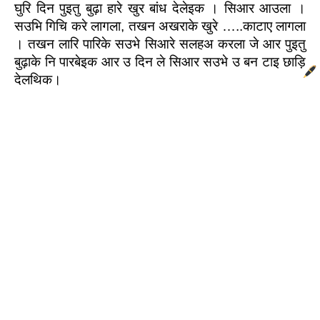
घुरि दिन पुइतु बुढ़ा हारे खुर बांध देलेइक । सिआर आउला । 
सउभि गिचि करे लागला, तखन अखराके खुरे …..काटाए लागला 
। तखन लारि पारिके सउभे सिआरे सलहअ करला जे आर पुइतु 
बुढ़ाके नि पारबेइक आर उ दिन ले सिआर सउभे उ बन टाइ छाड़ि 
देलथिक।