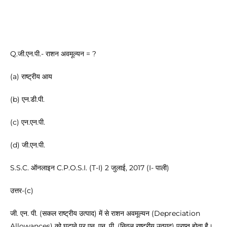
Q.जी.एन.पी.- राशन अवमूल्यन = ?
(a) राष्ट्रीय आय
(b) एन.डी.पी.
(c) एन.एन.पी.
(d) जी.एन.पी.
S.S.C. ऑनलाइन C.P.O.S.I. (T-I) 2 जुलाई, 2017 (I- पाली)
उत्तर-(c)
जी. एन. पी. (सकल राष्ट्रीय उत्पाद) में से राशन अवमूल्यन (Depreciation
Allowances) को घटाने पर एन. एन. पी. (निवल राष्ट्रीय उत्पाद) प्राप्त होता है।