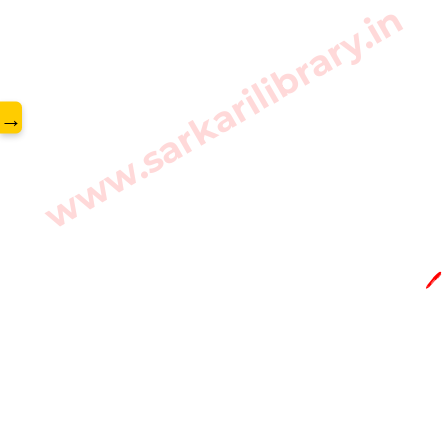
www.sarkarilibrary.in
→
🖊️