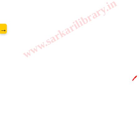
www.sarkarilibrary.in
→
🖊️