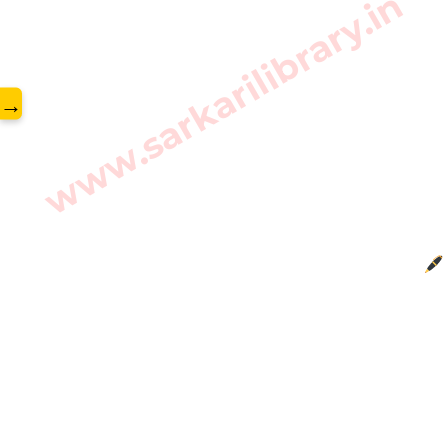
www.sarkarilibrary.in
→