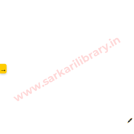
www.sarkarilibrary.in
→