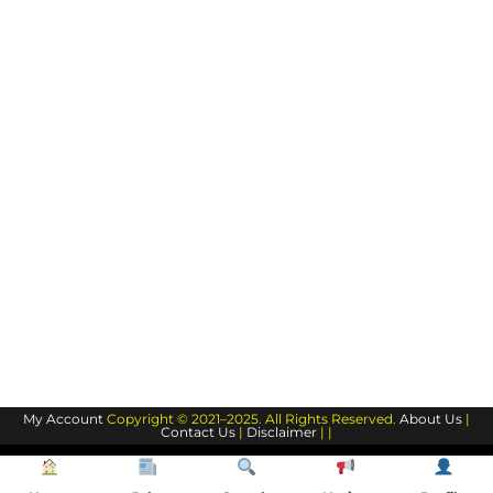
My Account
Copyright © 2021–2025. All Rights Reserved.
About Us
|
Contact Us
|
Disclaimer
| |