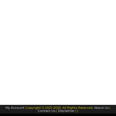
My Account
Copyright © 2021–2025. All Rights Reserved.
About Us
|
Contact Us
|
Disclaimer
| |