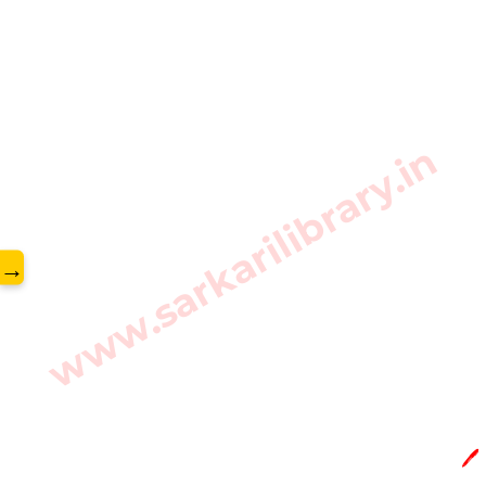
www.sarkarilibrary.in
→
🖊️