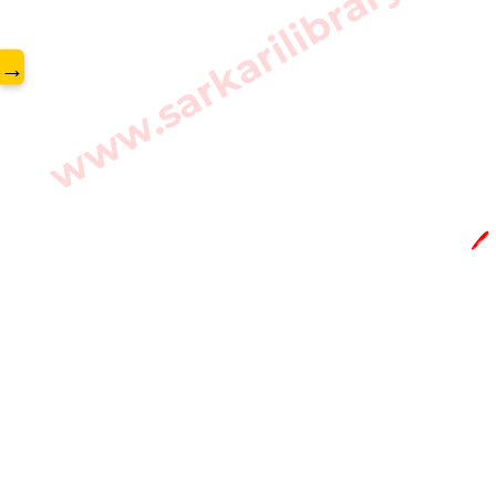
www.sarkarilibrary.in
→
🖊️