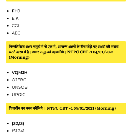
FHJ
EIK
CGI
AEG
निम्नलिखित अक्षर समूहों में से एक में, आसन्न अक्षरों के बीच छोड़े गए अक्षरों की संख्या
घटते क्रम में है। अक्षर समूह को पहचानिये। NTPC CBT-1 04/01/2021
(Morning)
VQMJH
OJEBG
UNSOB
UPGIG
विजातीय का चयन कीजिये । NTPC CBT -1 05/01/2021 (Morning)
(32,13)
(51,24)