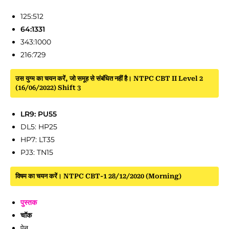
125:512
64:1331
343:1000
216:729
उस युग्म का चयन करें, जो समूह से संबंधित नहीं है। NTPC CBT II Level 2
(16/06/2022) Shift 3
LR9: PU55
DL5: HP25
HP7: LT35
PJ3: TN15
विषम का चयन करें। NTPC CBT-1 28/12/2020 (Morning)
पुस्तक
चॉक
पेन