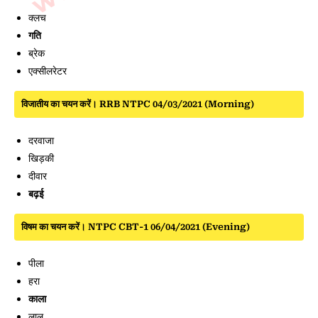
क्लच
गति
ब्रेक
एक्सीलरेटर
विजातीय का चयन करें। RRB NTPC 04/03/2021 (Morning)
दरवाजा
खिड़की
दीवार
बढ़ई
विषम का चयन करें। NTPC CBT-1 06/04/2021 (Evening)
पीला
हरा
काला
लाल