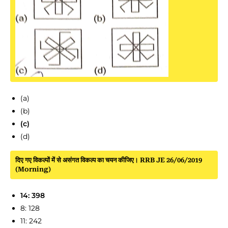
(a)
(b)
(c)
(d)
दिए गए विकल्पों में से असंगत विकल्प का चयन कीजिए। RRB JE 26/06/2019
(Morning)
14: 398
8: 128
11: 242