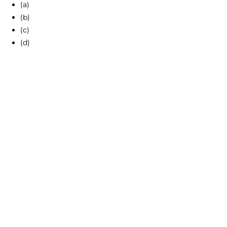
(a)
(b)
(c)
(d)