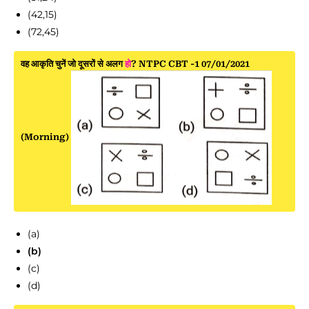
(42,15)
(72,45)
वह आकृति चुनें जो दूसरों से अलग
हो
? NTPC CBT -1 07/01/2021
(Morning)
(a)
(b)
(c)
(d)