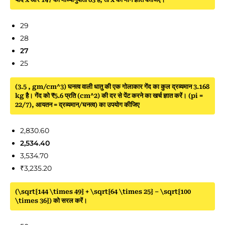
29
28
27
25
(3.5 , gm/cm^3) घनत्व वाली धातु की एक गोलाकार गेंद का कुल द्रव्यमान 3.168
kg है। गेंद को ₹5.6 प्रति (cm^2) की दर से पेंट करने का खर्च ज्ञात करें। (pi =
22/7), आयतन = द्रव्यमान/घनत्व) का उपयोग कीजिए
2,830.60
2,534.40
3,534.70
₹3,235.20
(\sqrt{144 \times 49} + \sqrt{64 \times 25} – \sqrt{100
\times 36}) को सरल करें।