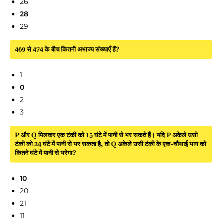
26
28
29
469 से 474 के बीच कितनी अभाज्य संख्याएँ हैं?
1
0
2
3
P और Q मिलकर एक टंकी को 15 घंटे में पानी से भर सकते हैं। यदि P अकेले उसी
टंकी को 24 घंटे में पानी से भर सकता है, तो Q अकेले उसी टंकी के एक-चौथाई भाग को
कितने घंटे में पानी से भरेगा?
10
20
21
11