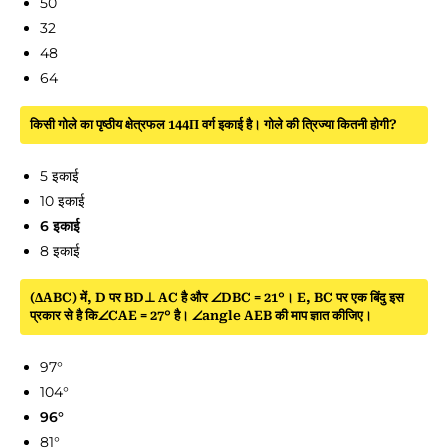
50
32
48
64
किसी गोले का पृष्ठीय क्षेत्रफल 144Π वर्ग इकाई है। गोले की त्रिज्या कितनी होगी?
5 इकाई
10 इकाई
6 इकाई
8 इकाई
(ΔABC) में, D पर BD⊥ AC है और ∠DBC = 21°। E, BC पर एक बिंदु इस
प्रकार से है कि∠CAE = 27° है। ∠angle AEB की माप ज्ञात कीजिए।
97°
104°
96°
81°