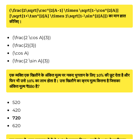
(\frac{2\sqrt{\csc^{2}A-1} \times \sqrt{1-\cos^{2}A}}
{\sqrt{1+\tan^{2}A} \times 3\sqrt{1-\sin^{2}A}}) का मान ज्ञात
कीजिए।
(\frac{2 \cos A}{3})
(\frac{2}{3})
(\cos A)
(\frac{2 \sin A}{3})
एक व्यक्ति एक खिलौने के अंकित मूल्य पर नकद भुगतान के लिए 10% की छूट देता है और
फिर भी उसे 10% का लाभ होता है। उस खिलौने का क्रय मूल्य कितना है जिसका
अंकित मूल्य ₹880 है?
520
420
720
620