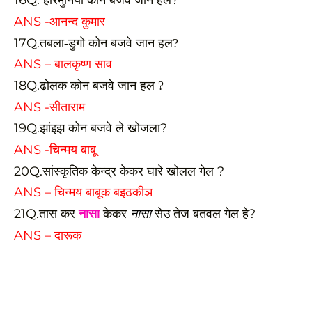
16Q. हारमुनिया कोन बजवे जान हल?
ANS -आनन्द कुमार
17Q.
तबला-डुगो कोन बजवे जान हल?
ANS – बालकृष्ण साव
18Q.
ढोलक कोन बजवे जान हल ?
ANS -सीताराम
19Q.झांइझ कोन बजवे ले खोजला?
ANS -चिन्मय बाबू
20Q.सांस्कृतिक केन्द्र केकर घारे खोलल गेल ?
ANS – चिन्मय बाबूक बइठकीञ
21Q.तास कर
नासा
केकर
सेउ तेज बतवल गेल हे?
नासा
ANS –
दारूक