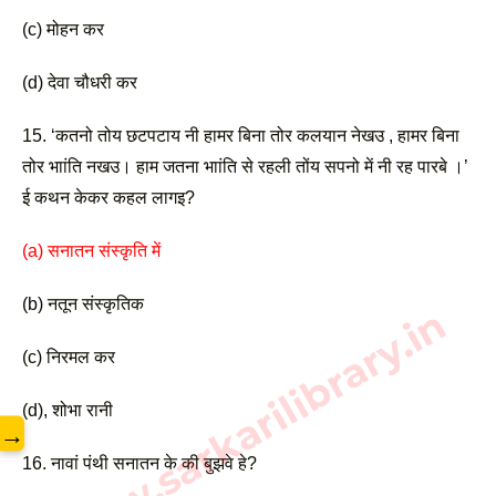
(c) मोहन कर
(d) देवा चौधरी कर 
15. ‘कतनो तोय छटपटाय नी हामर बिना तोर कलयान नेखउ , हामर बिना 
तोर भाांति नखउ। हाम जतना भाांति से रहली तोंय सपनो में नी रह पारबे ।’ 
ई कथन केकर कहल लागइ?
(a) सनातन संस्कृति में
(b) नतून संस्कृतिक 
www.sarkarilibrary.in
(c) निरमल कर
(d), शोभा रानी 
→
16. नावां पंथी सनातन के की बुझवे हे?