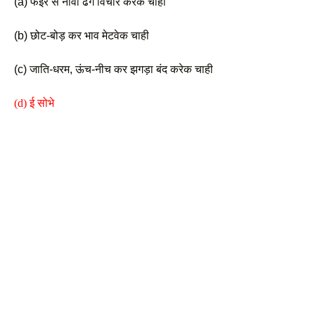
(a) फईर से नावां ढंगे विचार करेक चाही 
(b) छोट-बोड़ कर भाव मेटवेक चाही
(c) जाति-धरम, ऊंच-नीच कर झगड़ा बंद करेक चाही
(d) ई सोभे