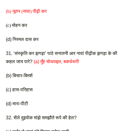
(b) नूतन (नावा) पीढ़ी कर 
(c) मोहन कर
(d) निरमल दास कर 
31. ‘संस्कृति कर झगड़ा’ पाठे सनातनी आर नावां पीढ़ीक झगड़ा के की 
कहल जाय पारे? 
(a) मुँह चोथवइल, बकथेथरी 
(b) बिचार-बिमर्श 
(c) हास-परिहास
(d) मारा-पीटी 
32. सेंले दुइयोक मांझे समझौते रूपे की हेल?