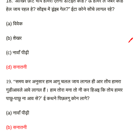
18. ‘आखिर छोट भाय हामरा एतना डाँटंइत काहे? ऊ हामर ले जबर काहे 
हेल जाय रहल हे? सोंइच में डूंइब गेल?” ईटा कोने सोंचे लागल रहे?
(a) विवेक
(b) शेखर
🖊️
(c) नावाँ पीढ़ी
(d) सनातनी
19. “समय कर अनुसार हाम आगु चलल जाय लागल ही आर तोंय हामरा 
गुडीआवले आवे लागल हैं। हाम तोरा मना तो नी कर हिअइ कि तोय हामर 
पाछु-पाछु ना आव से?’ ई कथने पिछलगु कोन लागे? 
(a) नावाँ पीढ़ी
(b) सनातनी 