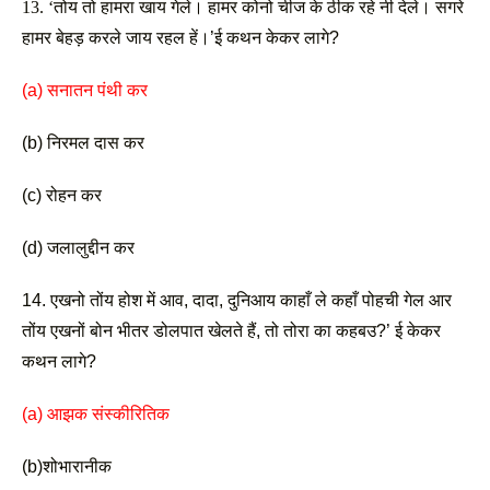
13. ‘तोय तो हामरा खाय गेले। हामर कोनो चीज के ठीक रहे नी देले। सगरे 
हामर बेहड़ करले जाय रहल हें।’ई कथन केकर लागे? 
(a) सनातन पंथी कर 
(b) निरमल दास कर 
(c) रोहन कर
(d) जलालुद्दीन कर 
14. एखनो तोंय होश में आव, दादा, दुनिआय काहाँ ले कहाँ पोहची गेल आर 
तोंय एखनों बोन भीतर डोलपात खेलते हैं, तो तोरा का कहबउ?’ ई केकर 
कथन लागे? 
(a) आझक संस्कीरितिक
(b)शोभारानीक 