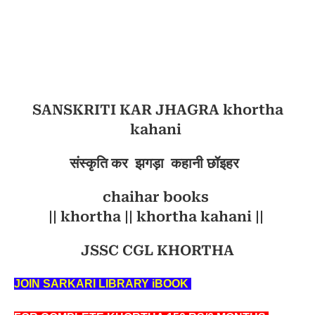
SANSKRITI KAR JHAGRA khortha
kahani
संस्कृति कर झगड़ा कहानी छॉइहर
chaihar books
|| khortha || khortha kahani ||
JSSC CGL KHORTHA
JOIN SARKARI LIBRARY iBOOK 