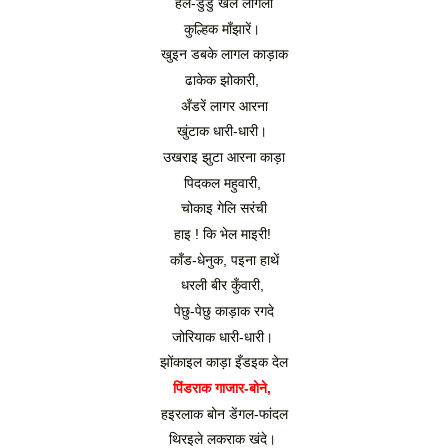
हेले-डुडु खेले लागला
कुल्हिक माँझारें। 
खुइन डबके लागल काड़ाक
ढाकेक झोकारी, 
अँडरें लागर आरना
खुंटाक धारी-धारी। 
उखराइ झुटा आरना काड़ा
पिदकल महुवारी, 
चोकाइ गेलि सरंची
हाइ ! कि भेल माइरी! 
काँड-धेनुक, पइना हाथें
धरली बीर कुँवारी, 
पेछु-पेछु काड़ाक रगदे
जोरियाक धारी-धारी। 
झोंकाइल काड़ा इँडइक देल
पिंडराक गाजार-बोने, 
हइरलाक बोन डेंगल-फांदल
थिरइले लकराक खंदे। 