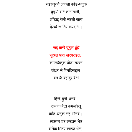
सइरजुतवे लागला काँड़-धनुक
दुइयो बाटें तानातानी, 
डाँडाइ गेली सरंची बाला
देखवे खातिर करदानी।
सइ बतरें पुटुस धुंधे
सुखल पात खरबराइल, 
कमलकेतुक घोड़ा तखन
जोऽर से हिनहिनाइल 
बन के बहादुर बेटी
हिन्दे-हुन्दे थनवे, 
राजाक बेटा कमलकेतू
काँड़-धनुक लइ ओनवे। 
लउतन डर लउतन भेउ
बोनेक भितर खटक भेल, 