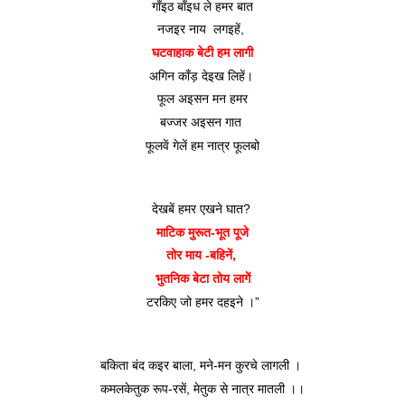
गाँइठ बाँइध ले हमर बात
नजइर नाय  लगइहें, 
घटवाहाक बेटी हम लागी
अगिन काँड़ देइख लिहें। 
फूल अइसन मन हमर
बज्जर अइसन गात 
फूलवें गेलें हम नात्र फूलबो
देखबें हमर एखने घात? 
माटिक मुरूत-भूत पूजे
तोर माय -बहिनें, 
भुतनिक बेटा तोय लागें
टरकिए जो हमर दहइने ।”
बकिता बंद कइर बाला, मने-मन कुरचे लागली । 
कमलकेतुक रूप-रसें, मेतुक से नात्र मातली ।।