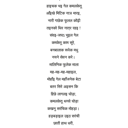
हाइचक भइ गेल कमलकेतू
आँइखे मिटिक नाञ मारइ, 
नारी गाछेक फूलल कोंढ़ी
तइनको थिर नात्र रहइ ! 
संवइ-जघऽ भुइल गेल
कमकेतू काम सूरे, 
बनबालाक रूपेक मधु
नयने सेवन करे। 
मालिनिक फूलेक माला
मह-मह-मह-महाइल, 
मोहाँइ गेल महाँजनेक बेटा
बतर सिरे अइसन कि
हिछे लागलइ घोड़ा, 
कमलकेतू थनवे घोड़ा
कखनु सरंचिक मोहड़ा। 
हड़बड़ाइल उइठ सरंची
छाती हाथ धरी, 