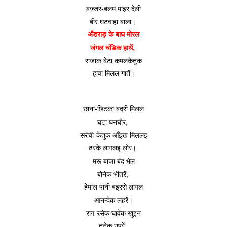
बज्जर-बलम माइर देली
बीर घटवाहा बाला। 
अँडराड़ के बाघ मोरल
जंगल चंडिक हाथें, 
राजाक बेटा कमलकेतुक
हावा मिलल गातें।
छाना-छिटका बदरी मिलल
घटा घनघोर, 
सरंची-केतुक आँइख मिललइ
ढरके लागलइ लोर। 
मरू बाजा बंद भेल
बोनेक भीतरें, 
हेमाल पानी बइरसे लागल
आनन्देक लहरें।
राग-रसेक घावेक खुइन
तनेक उपरें, 