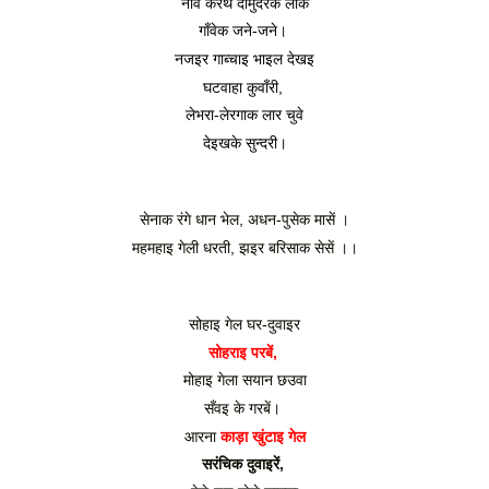
नाँव करथ दामुदरेक लोक
गाँवेक जने-जने। 
नजइर गाब्चाइ भाइल देखइ
घटवाहा कुवाँरी, 
लेभरा-लेरगाक लार चुवे
देइखके सुन्दरी।
सेनाक रंगे धान भेल, अधन-पुसेक मासें ।
 महमहाइ गेली धरती, झइर बरिसाक सेसें ।। 
सोहाइ गेल घर-दुवाइर
सोहराइ परबें, 
मोहाइ गेला सयान छउवा
सँवइ के गरबें। 
आरना 
काड़ा खुंटाइ गेल
सरंचिक दुवाइरें, 