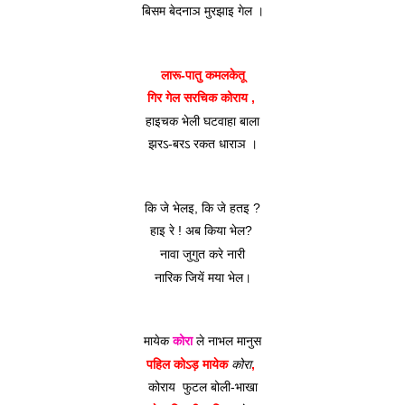
बिसम बेदनाञ मुरझाइ गेल ।
लारू-पातु कमलकेतू
गिर गेल सरचिक कोराय , 
हाइचक भेली घटवाहा बाला
झरऽ-बरऽ रकत धाराञ ।
कि जे भेलइ, कि जे हतइ ?
हाइ रे ! अब किया भेल? 
नावा जुगुत करे नारी
नारिक जियें मया भेल।
मायेक 
कोरा
 ले नाभल मानुस
पहिल कोऽड़ मायेक 
कोरा
, 
कोराय  फुटल बोली-भाखा