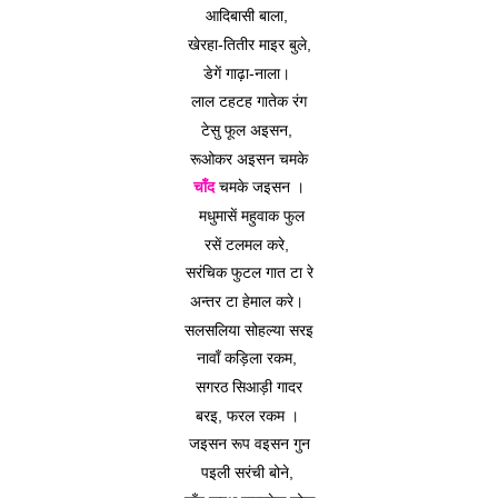
आदिबासी बाला, 
खेरहा-तितीर माइर बुले,
डेगें गाढ़ा-नाला। 
लाल टहटह गातेक रंग
टेसु फूल अइसन, 
रूओकर अइसन चमके
चाँद
 चमके जइसन ।
 मधुमासें महुवाक फुल
रसें टलमल करे, 
सरंचिक फुटल गात टा रे
अन्तर टा हेमाल करे। 
सलसलिया सोहल्या सरइ
नावाँ कड़िला रकम, 
सगरठ सिआड़ी गादर
बरइ, फरल रकम । 
जइसन रूप वइसन गुन
पइली सरंची बोने, 