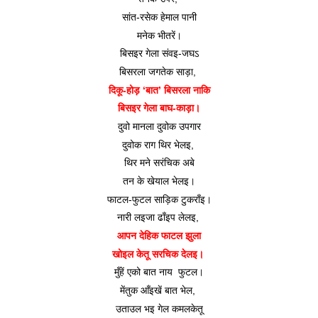
सांत-रसेक हेमाल पानी
मनेक भीतरें।
बिसइर गेला संवइ-जघऽ
बिसरला जगतेक साड़ा, 
दिकू-होड़ ‘बात’ बिसरला नाकि
बिसइर गेला बाघ-काड़ा।
दुवो मानला दुवोक उपगार
दुवोक राग थिर भेलइ, 
थिर मने सरंचिक अबे
तन के खेयाल भेलइ।
फाटल-फुटल साड़िक टुकराँइ।
नारी लइजा ढाँइप लेलइ, 
आपन देहिक फाटल झुला
खोइल केतू सरचिक देलइ। 
मुँहें एको बात नाय  फुटल।
मेंतुक आँइखें बात भेल, 
उताउल भइ गेल कमलकेतू