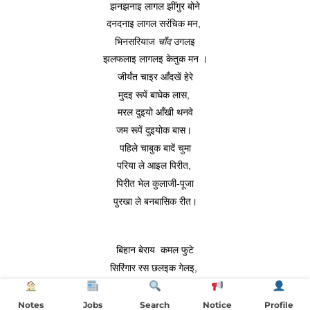
झनझनाइ लागल झींगुर बोने
दनदनाइ लागल सरंचिक मन, 
भिनसरियाज 
चाँद
 उगलइ
झलफलाइ लागलइ केतुक मन ।
जीर्यंत चाइर आँदखें हेरे
मुदइ रूपें बाघेक लास, 
मरल दुइयो आँखी थनवे
जम रूपें दुइयोक बास। 
पहिले चाबुक बादें चुमा
परिया ले आइल पिरीत, 
पिरीत भेल कुलाजी-पूजा
पुरखा ले बनबासिक रीत।
बिहान बेराय  कमल फुटे
सिरिंगार रस छलइक गेलइ, 
सालुक फूलेक मुँह नुकाइ
रौद्र-रस मलइक गेलइ।
Notes
Jobs
Search
Notice
Profile