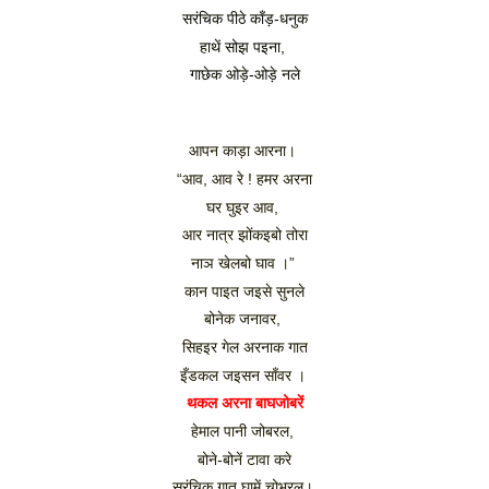
सरंचिक पीठे काँड़-धनुक
हाथें सोझ पइना, 
गाछेक ओड़े-ओड़े नले
आपन काड़ा आरना। 
“आव, आव रे ! हमर अरना
घर घुइर आव, 
आर नात्र झोंकइबो तोरा
नाञ खेलबो घाव ।” 
कान पाइत जइसे सुनले
बोनेक जनावर, 
सिहइर गेल अरनाक गात
इँडकल जइसन साँवर । 
थकल अरना बाघजोबरें
हेमाल पानी जोबरल, 
बोने-बोनें टावा करे
सरंचिक गात घामें चोभरल। 