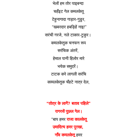
भेलों हम तोर पाइबन्दा 
चहँइट गेल कमलकेतू
टेहुनागादा गाड़ार-गुडुर,
 “खबरदार हबड़िहें नाइ!”
सरंची गरजे, नले टाकार-टुकुर। 
कमलकेतुक चनफन रूप
सरंचिक अंतरें, 
हेमाल पानी हिलोर मारे
भयेक समुदरें। 
टाटक करे लागली सरंचि
कामलकेतुक चँहटे नात्र देल,
“तोत्र के लागें? बताव पहिले”
रागरसें पुछल गेल।
 “बाप हमर 
राजा कालकेतू
उमादित्य हमर पुरखा, 
नाँव कमलकेतू
 हमर