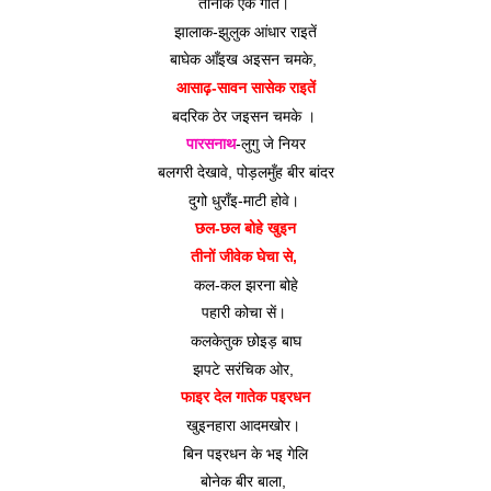
तीनोक एके गति। 
झालाक-झुलुक आंधार राइतें
बाघेक आँइख अइसन चमके, 
आसाढ़-सावन सासेक राइतें
बदरिक ठेर जइसन चमके । 
पारसनाथ
-लुगु जे नियर
बलगरी देखावे, पोड़लमुँह बीर बांदर
दुगो धुराँइ-माटी होवे। 
छल-छल बोहे खुइन
तीनों जीवेक घेचा से, 
कल-कल झरना बोहे
पहारी कोचा सें। 
कलकेतुक छोइड़ बाघ
झपटे सरंचिक ओर, 
फाइर देल गातेक पइरधन
खुइनहारा आदमखोर। 
बिन पइरधन के भइ गेलि
बोनेक बीर बाला, 