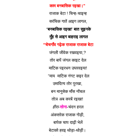
काम बनबासिक रइखा।” 
राजाक बेटा ! चिन्ह-चाइन्ह
सरंचिक गातें आइग लागल,
 ‘बनबासिक रइखा’ बात सुइनके
 मुँह से आइग बाहराइ लागल
“चेचगाँव गढ़ेक राजाक राजाक बेटा
जंगली जीवेक रखवइया,? 
तोर बापें जंगल काइट देल
माटिक पइरधन उघरवइया!
 “माय  माटिक नंगट कइर देल
उमादित्य तोर पुरखा, 
बन मानुसेक माँस नोंचल
तोञ अब करबें रइखा! 
हीरा
-
सोना
-चंदन हरल
अंकसरेक राजाक गोड़ी, 
बापेक चाप दाढ़ी भेलें
बेटाको हवइ थोड़ा-थोड़ी। 