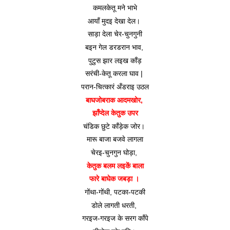
कमलकेतू मने भाभे
आयाँ मुदइ देखा देल। 
साड़ा देला चेर-चुनगुनी
बइन गेल डरडरान भाव, 
पुटुस झार लइख काँड़
सरंची-केतू करला घाव | 
परान-चित्कारं अँडराइ उठल
बाघजोबराक आदमखोर, 
झाँप्देल केतुक उपर
चंडिक छुटे काँड़ेक जोर। 
मारू बाजा बजवे लागला
चेरइ-चुनगुन घोड़ा, 
केतुक बलम लइकें बाला
फारे बाघेक जबड़ा । 
गोंथा-गोंथी, पटका-पटकी
डोले लागती धरती, 
गरइज-गरइज के सरग काँपे