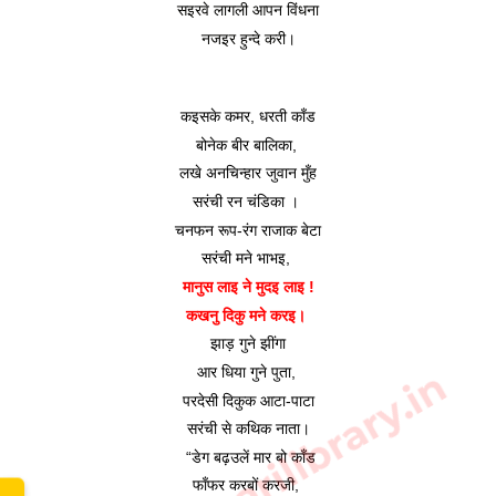
सइरवे लागली आपन विंधना
नजइर हुन्दे करी।
कइसके कमर, धरती काँड
बोनेक बीर बालिका, 
लखे अनचिन्हार जुवान मुँह
सरंची रन चंडिका । 
चनफन रूप-रंग राजाक बेटा
सरंची मने भाभइ, 
मानुस लाइ ने मुदइ लाइ !
कखनु दिकु मने करइ। 
झाड़ गुने झींगा
www.sarkarilibrary.in
आर धिया गुने पुता, 
परदेसी दिकुक आटा-पाटा
सरंची से कथिक नाता।
 “डेग बढ़उलें मार बो काँड
फाँफर करबों करजी, 