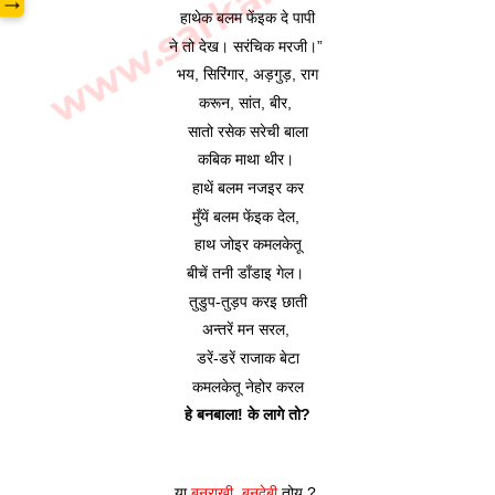
→
हाथेक बलम फेंइक दे पापी
ने तो देख। सरंचिक मरजी।” 
भय, सिरिंगार, अड़गुड़, राग
करून, सांत, बीर, 
सातो रसेक सरेची बाला
कबिक माथा थीर। 
हाथें बलम नजइर कर
मुँयें बलम फेंइक देल, 
हाथ जोइर कमलकेतू
बीचें तनी डाँडाइ गेल। 
तुडुप-तुड़प करइ छाती
अन्तरें मन सरल, 
डरें-डरें राजाक बेटा
कमलकेतू नेहोर करल
हे बनबाला! के लागे तो?
या 
बनराखी, बनदेबी
 तोय ? 