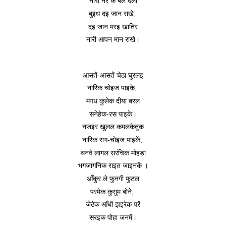
नारी नर के बल देली
बुइध दइ जान राखे, 
दइ जान मरइ खातिर
नारी आपन मान राखे।
आसतें-आसतें चेठा घुरलइ
नारिक चोइज पाइके, 
मगध कुलेक दीया बरल
सनेहेक-रस पाइके।
नजइर खुलल कमलकेतुक
नारिक राग-चोइज पाइकें, 
थनवे लागल सरंचिक मोहड़ा
भगजागनिक राइत जाइनकें ।
आँकुर ले फुनगी फुटल
परमेक कुसुम बोने, 
जेठेक आँधी झइरेक परें
सरइक पोहा जनमें।