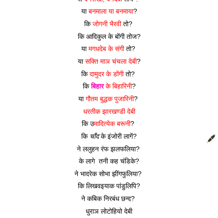
या 
बनमाला या बनमाया
?
कि 
जोगनी भैरवी
 तो? 
कि आदिकुल के बोंगी तोज?
या 
मगधदेब के संगी
 तो? 
या 
सक्ति माञ चंचला देबी
?
कि 
दामुदर के डोंगी
 तो? 
कि 
बिहार
 के बिहारिनी
?
या 
गौतम बुद्धक पुजारिनी
? 
धरतीक झारखण्डी देबी
कि उ
मादित्येक बरूनी
? 
कि 
चाँद
 के इंजोरी लागें?
ने ललुहन रंफ झलफलिया? 
के लागे  तनी कह चंडिके?
ने भादरेक सोभा झींगफुलिया? 
कि लिखवइयाक पांडुलिपि?
ने कबिक निरबंध छन्द? 
धुराञ लोटोहियो देबी