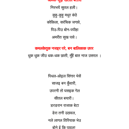
आमेक जुड़े सीतल बतासें
निरभयें सुतल हली। 
कुहु-कुहु मधुर कंठे
कोकिला, सरंचिक जगावे, 
पिउ-पिउ बोन-पपीहा
अमरीत सुख पावे।
कमलकेतुक नजइर परे, बन बालिकाक उपर 
धुक धुक जीउ धक-धक छाती, मुँहें बात नाज उसरल ।
पिधल-ओढ़ल सिंगार भेसें
साजइ बन कुँवारी, 
उपरनी तो घसइक गेल
सीतल बयारी। 
डरडरान राजाक बेटा
डेरा तनी उठावल, 
नले लागल तिरियाक भेउ
बोने ई कि पावल! 