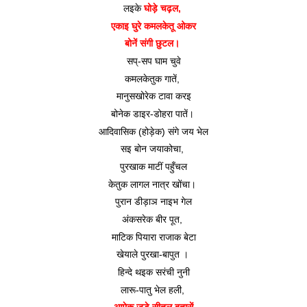
लइके 
घोड़े चढ़ल, 
एकाइ घुरे कमलकेतू ओकर
बोनें संगी छुटल। 
सप्-सप घाम चुवे
कमलकेतुक गातें, 
मानुसखोरेक टावा करइ
बोनेक डाइर-डोहरा पातें। 
आदिवासिक (होड़ेक) संगे जय भेल
सइ बोन जयाकोचा, 
पुरखाक माटीं पहुँचल
केतुक लागल नात्र खोंचा। 
पुरान डीड़ाञ नाइभ गेल
अंकसरेक बीर पूत, 
माटिक पियारा राजाक बेटा
खेयाले पुरखा-बापुत । 
हिन्दे थइक सरंची नुनी
लारू-पातु भेल हली, 