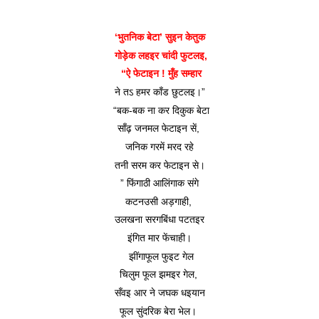
‘भुतनिक बेटा’ सुइन केतुक
 गोड़ेक लहइर चांदी फुटलइ,
 “ऐ फेटाइन ! मुँह सम्हार
ने तऽ हमर काँड छुटलइ।”
 “बक-बक ना कर दिकुक बेटा
साँढ़ जनमल फेटाइन सें, 
जनिक गरमें मरद रहे
तनी सरम कर फेटाइन से।
” फिंगाठी आलिंगाक संगे
कटनउसी अड़गाही, 
उलखना सरगबिंधा पटतइर
इंगित मार फेंचाही।
 झींगाफूल फुइट गेल
चिलुम फूल झमइर गेल, 
सँवइ आर ने जघक धइयान
फूल सुंदरिक बेरा भेल। 