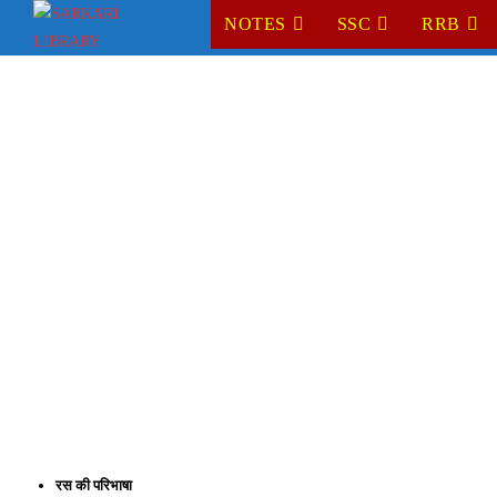
Skip
NOTES
SSC
RRB
to
content
रस की परिभाषा