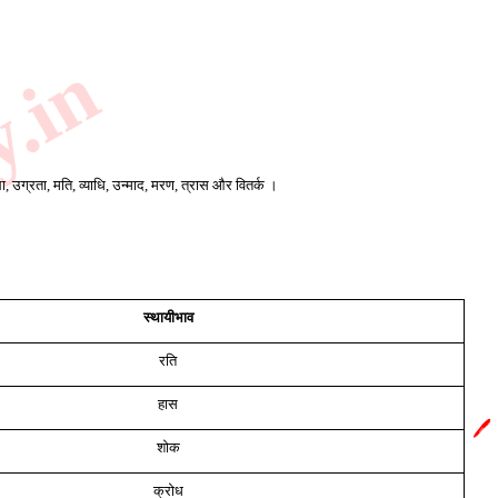
y.in
ित्था, उग्रता, मति, व्याधि, उन्माद, मरण, त्रास और वितर्क ।
स्थायीभाव
रति
हास
🖊️
शोक
क्रोध