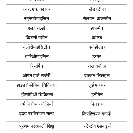
आर. एच. कारक
 लैंडस्टीनर
स्ट्रेप्टोमाइसिन
सेलमन, वाक्समैन
एल.एस.डी
हाफमैन
किडनी मशीन
कोल्फ
क्लोरोमाइसिटीन
बर्कहोल्डर
आरिओमाइसिन
डग्गर 
रिसर्पिन
जल वकील
ओपेन हार्ट सर्जरी
वाल्टन लिलेहल
हाइड्रोफोबिया चिकित्सा
लुई पाश्चर
 होम्योपैथी चिकित्सा
हैनीमेन
गर्भ निरोधक गोलियाँ
पिनकस
हृदय प्रतिरोपण शल्य
क्रिश्चियन बनार्ड 
प्रथम परखनली शिशु
स्टेप्टोव एडवर्ड्स