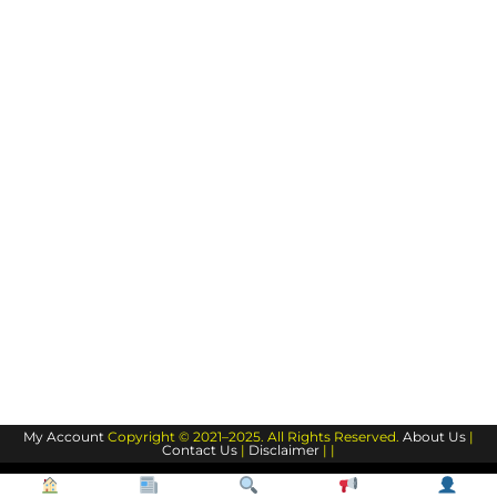
My Account
Copyright © 2021–2025. All Rights Reserved.
About Us
|
Contact Us
|
Disclaimer
| |