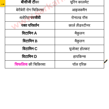
www.sarkarilibrary.in
→
बीसीजी टी
का
यूरिन कालमेट
बेरीबेरी रोग चिकित्सा
आइजकमैन
मलेरिया
 परजीवी
रोनाल्ड रॉस
रक्त परिवर्तन
कार्ल लैंडस्टीनर
विटामिन A 
मैकुलन
विटामिन B
मैकुलन
विटामिन C
यूजोक्ट होल्कट
विटामिन D 
हापकिन्स
सिफलिस
 की चिकित्सा
पॉल एरिक