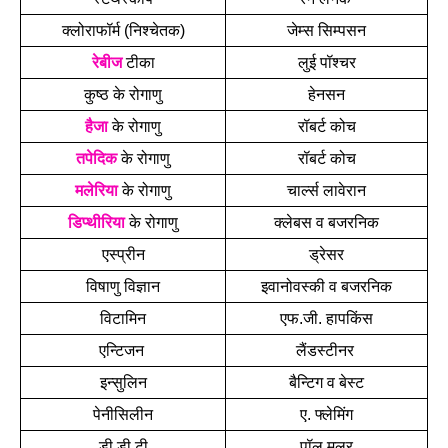
क्लोराफॉर्म (निश्चेतक)
जेम्स सिम्पसन
रेबीज
 टीका
लुई पॉश्चर
कुष्ठ के रोगाणु
हेनसन
हैजा
 के रोगाणु
रॉबर्ट कोच
तपेदिक
 के रोगाणु
रॉबर्ट कोच
मलेरिया
 के रोगाणु
चार्ल्स लावेरान
डिप्थीरिया
 के रोगाणु
क्लेबस व बजरनिक
एस्प्रीन
ड्रेसर
विषाणु विज्ञान
इवानोवस्की व बजरनिक
विटामिन
एफ.जी. हापकिंस
एन्टिजन 
लैंडस्टीनर 
इन्सुलिन
बैन्टिग व बेस्ट
पेनीसिलीन
ए. फ्लेमिंग
डी.डी.टी
पॉल मूलर