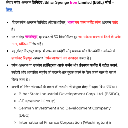
बिहार
 स्पंज 
आयरन
 लिमिटेड /
Bihar Sponge 
Iron
 Limited (BSIL) 
सोर्स – 
लिंक 
बिहार
 स्पंज 
आयरन
 लिमिटेड (बीएसआईएल) 
भारत
 का पहला मर्चेंट स्पंज 
आयरन
 प्लांट
है। 
यह संयंत्र 
जमशेदपुर
, झारखंड से 30 किलोमीटर दूर 
सरायकेला
खरसावां
 जिले के उमेश 
नगर, चांडिल में
 स्थित है। 
यह ,क्षेत्र में प्रचुर मात्रा में उपलब्ध स्वदेशी लौह अयस्क और गैर-कोकिंग कोयले से 
डायरेक्ट रिड्यूस 
आयरन
 ( स्पंज आयरन) का उत्पादन
 करता है। 
स्पंज 
आयरन
 का उपयोग 
इलेक्ट्रिक आर्क फर्नेस
 और 
इंडक्शन फर्नेस में स्टील बनाने
, 
स्वदेशी और आयातित स्क्रैप को बदलने और पूरक करने के लिए कच्चे माल के रूप में 
किया जाता है।
कंपनी को निम्न संस्थाओ के तकनीकी सहयोग से संयुक्त क्षेत्र में बढ़ावा दिया 
गया
 था। 
Bihar State Industrial Development Corp. Ltd. (BSIDC), 
मोदी ग्रुप(Modi Group) 
German Investment and Development Company 
(DEG) 
International Finance Corporation (Washington) in 