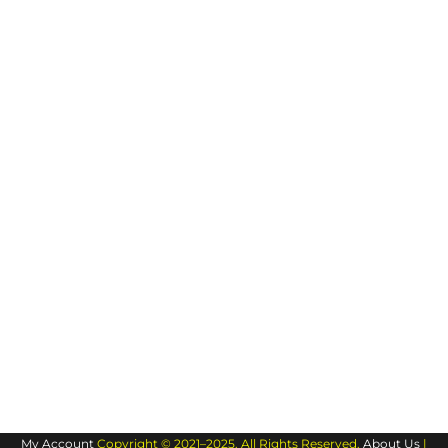
My Account
Copyright © 2021–2025. All Rights Reserved.
About Us
|