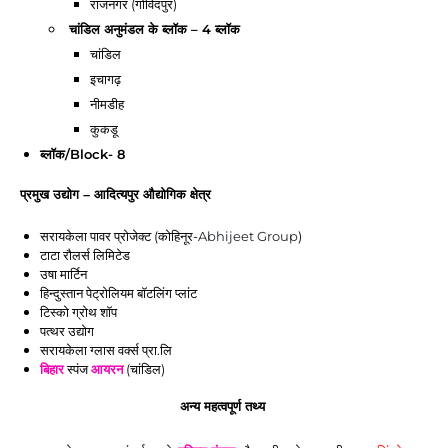
राजनगर (गोविंदपुर)
चांडिल अनुमंडल
के ब्लॉक – 4 ब्लॉक
चांडिल
इचागढ़
नीमडीह
कुकडू
ब्लॉक/Block- 8
प्रमुख उद्योग – आदित्यपुर औद्योगिक क्षेत्र
सरायकेला
 पावर प्रोजेक्ट (कोहिनूर-
Abhijeet Group
)
टाटा रौलर्स लिमिटेड 
उषा मार्टिन 
हिन्दुस्तान पेट्रोलियम बॉटलिंग प्लांट 
टिस्को ग्रोथ शॉप
पत्थर उद्योग
सरायकेला
 ग्लास वर्क्स प्रा.लि 
बिहार
 स्पंज 
आयरन
 (चांडिल)
अन्य महत्वपूर्ण तथ्य 