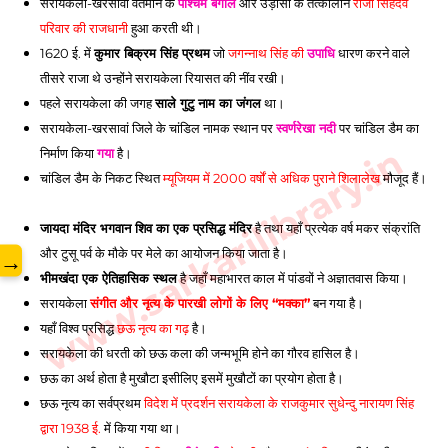
सरायकेला
-
खरसावां
 वर्तमान के 
पश्चिम बंगाल
 और उड़ीसा के तत्कालीन
 राजा सिंहदेव 
परिवार की राजधानी
 हुआ करती थी। 
1620 ई. में 
कुमार बिक्रम सिंह प्रथम
 जो 
जगन्नाथ सिंह की 
उपाधि
 धारण करने वाले 
तीसरे राजा थे उन्होंने सरायकेला रियासत की नींव रखी। 
पहले 
सरायकेला
 की जगह 
साले गुटु नाम का जंगल
 था। 
सरायकेला
-
खरसावां
 जिले के चांडिल नामक स्थान पर 
स्वर्णरेखा नदी
 पर चांडिल डैम का 
www.sarkarilibrary.in
निर्माण किया 
गया
 है। 
चांडिल डैम के निकट स्थित 
म्यूजियम में 2000 वर्षों से अधिक पुराने शिलालेख
 मौजूद हैं।
जायदा मंदिर भगवान शिव का एक प्रसिद्ध मंदिर
 है तथा यहाँ प्रत्येक वर्ष मकर संक्रांति 
और टुसू पर्व के मौके पर मेले का आयोजन किया जाता है। 
→
भीमखंदा एक ऐतिहासिक स्थल
 है जहाँ महाभारत काल में पांडवों ने अज्ञातवास किया। 
सरायकेला
संगीत और नृत्य के पारखी लोगों के लिए “मक्का”
 बन गया है। 
यहाँ विश्व प्रसिद्ध 
छऊ नृत्य का गढ़
 है।
सरायकेला
 की धरती को छऊ कला की जन्मभूमि होने का गौरव हासिल है। 
छऊ का अर्थ होता है मुखौटा इसीलिए इसमें मुखौटों का प्रयोग होता है। 
छऊ नृत्य का सर्वप्रथम 
विदेश में प्रदर्शन 
सरायकेला
 के राजकुमार सुधेन्दु नारायण सिंह 
द्वारा 1938 ई.
 में किया गया था। 