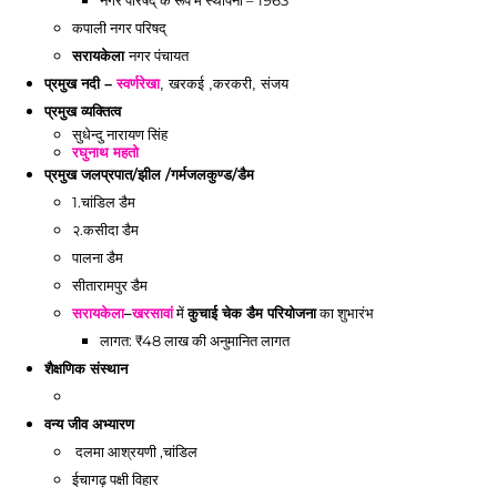
नगर परिषद् के रूप में स्थापना – 1963
कपाली नगर परिषद्
नगर पंचायत
सरायकेला
प्रमुख नदी – 
स्वर्णरेखा
, खरकई ,करकरी, संजय
प्रमुख व्यक्तित्व 
सुधेन्दु नारायण सिंह 
रघुनाथ महतो
प्रमुख जलप्रपात/झील /गर्मजलकुण्ड/डैम
1.चांडिल डैम
२.कसीदा डैम
पालना डैम
सीतारामपुर डैम
सरायकेला
–
खरसावां
में
कुचाई चेक डैम परियोजना
का शुभारंभ
लागत: ₹48 लाख की अनुमानित लागत
शैक्षणिक संस्थान
वन्य जीव अभ्यारण
दलमा आश्रयणी ,चांडिल
ईचागढ़ पक्षी विहार