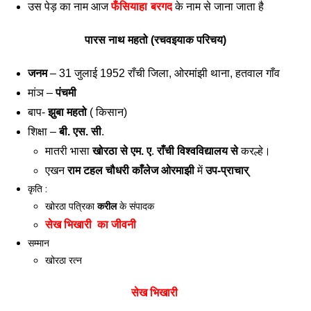
उस पेड़ का नाम आज 
फँसियाहा बरगद
 के नाम से जाना जाता है
पारस नाथ महतो (रचवइयाक परिचय)
जनम
 – 31 जुलाई 1952 राँची जिला, ओरमांझी थाना, हतवाल गाँव
मांञ – 
पंचमी
बाप- 
झुबा महतो
 ( किसान)
शिक्षा – 
बी. एस. सी
. 
मातरी भासा 
खोरठा से एम. ए
. 
राँची विश्वविद्यालय से
 करल्हे। 
एखन 
राम टहल चौधरी काँलेज ओरमाझी
 में 
उप-प्राचार्
कृति :
खोरठा पत्रिका
करील
के संपादक
सेख भिखारी  का जीवनी 
सम्मान
खोरठा रत्न
सेख भिखारी 