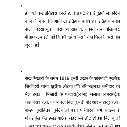
ई जगतें केउ इतिहास लिखे हे, केउ पढ़े हे। ई दुइयो ले कठिन 
काम जे आपन जिनगानी टा इतिहास बनावे हे। इतिहास बनावे 
वाला बिरसा मुंडा, बिसनाथ साहदेव, गनपत राय, नीलाम्बर, 
पीताम्बर, कइली दई सिनगी दई संगे-संगे सेख भिखारी केरो नांव 
जुटल हई।
सेख भिखारी के जनम 1819 इस्वीं तखन के ओरमांझी एखनेक 
सिकीदरी थाना खुदीया लोटवा गाँवे नाँवजइजका जमीदार घरे 
भेल हलइ। भिखारी के परदादा(आजा) जलाल आंबरागढ़ेक 
चउकीदार हला, जकर बेटा बिलन्दु बड़ी बीर आर बाहादुर हला। 
बाम्हन पुरोहितेक कुटिचालीं एकर परिवारेक सभे सदइस के 
मोराइ देल गेल हलइ गाछेक जइर रूपें छोट छोउवा बिलन्दु तरें 
नुकाइ सभे खड़जंतर आपन आंखी देइख लेल हलइ। काशीनाथ 