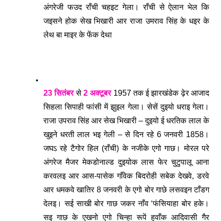
अंगरेजी फउद राँची चहइट गेला। राँची से ऐलान भेल कि 
जइसने होक सेख भिखारी आर राजा उमराव सिंह के धइर के 
लेथ बा माइर के फेंक देथा
23 सितंबर
 से 
2 अक्टूबर
 1957 तक ई झारखंडेक ढ़ेर आजाद 
सिहला सिपाही फांसी में झुइल गेला। सेसें दुइयो धराइ गेला। 
राजा उपराव सिंह आर सेख भिखारी – दुइयो ई धरतिक लाल के 
खुइने धरती लाल भइ गेली – से दिन रहे 6 जनवरी 1858। 
जघऽ रहे टैगोर हिल (राँची) के नजीके एगो गाछ। मोरल परे 
अंगरेज मैजर मेकडोनाल्ड दुइयोक लास फेर चुटुपालू आना 
करवलइ आर आस-पासेक गाँवेक बिदरोही सबेक देखवे, डरवे 
आर धमकवे खातिर 8 जनवरी के एगो बोर गाछे लसवइन टाँडग 
देलइ। सई साखी बोर गाछ जकर नाँव ‘फंसियाहा बोर हके। 
सइ गाछ के एखनो एगो चिन्हा रूपें हुवाँक आदिवासी गैर 