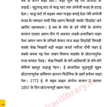
सब के बारन कइर देला। फइर सुरू भई गेल आजादी के 
लड़ाई। चुटुपालू घाट ले चाडू घाट तक अंगरेजी फउद के हटाइ 
देला। चाडू घाटें तो बड़का जबर गाड़हा बनाई देला जेमें अंगरेजी 
फउद के जमादार माघी सिंह आपन सिपाही सबके ‘विद्रोह’ करे 
खातिर उकसवला। ई सब के तोप के डरें राँची के अंगरेज 
कप्तान ग्राहम आपन तीन गो अफसर लडके हजारीबाग भाइग 
गेला आपन जान के तनिको केयार नाञ कइर विद्रोही सिपाही 
सबके सेख भिखारी बड़ी मदइत करले नतीजा राँची सहर ई 
सबके कब्जा भइ गेला तखन बिसाथ साहदेव के छोटानापुरेक 
राजा बनवल गेलइ। सेख भिखरी के संगे आदिवासी के संगे-संगे 
मोमिनो बहादुर लड़ाकु रेहन। ई आजादिक सुड़सुड़ी सुइन 
छोटानागपुरेक कमिश्नर डाल्टन पिठौरिया के डहरें बगोदर भाइग 
www.sarkarilibrary.in
गेल। 1772 ई. से चइल आइल अंगरेज सासन 2 अगस्त 
1857 के दिन छोटानागपुरें खतम भेला
→