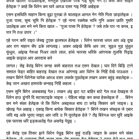
करेक खातिर पाउआतेइक, मेनतुक एखराक परबे गाइ चुमा नेग टा केसे करि साइत 
हेतेइक ? काहे कि धिरेन कर घारे आरअ दसर गाइ निहिं आहेइक
एसन इसथिति माहान किना बुढ़ा पुरखा ले चालाइल आनल नेग नेति गिला छाड़ातेइक । 
पुजा पासा, चुमा चुमि नि हेतेइक ? एहे नाना रकमेक भाभि गुनि अकर छाति गुमरि 
उठलेइक आर मने मने किरा खाल – “पुजा पासा नि हेतेइक ? जबे तके पार ना करब, इ 
पार नि तअ उपार ।”
एहे परन करि राइत जेसइ टुएक झलफल हेलेइक । धिरेन फारसा धरल आर अंइ दुख 
आर राग माहान सेंप ढके लागलाइ। अकर आंइखे केंचि आर लर, चुइल मुड़ धुंधुल 
फुंधुल, आंइख गेरुआ निअर लाले लाल, हांथे फारसा धरिके आंगनाक तुलसि पिढ़ांइ 
आइके डाढ़ाल आर आरदास करे
लागल। सेइ बेरांइ बिरेन कनह कामे बाहराल तअ एसन देखल | घार दिगे बिड़ि टाने 
सामाल फेइर बाहिर बाहराइ देखल तअ आंगनाइ आर धिरेन के निहिं देखे पाउअल । 
तखन बिरेने धिरेनेक घारेक आरअ दसर लकके पुछलेइक तखन अकर बहुंइ कहलेइक – 
केइ जान अखरा हामराके कनहइ निहिं कहला ।
एसन सुनि बिरेन अकबकाइ गेल। तखन अंइ झट पट 
बाहिर बाटे गेल तअ देखइस जे 
धिरेन हाउ डुंगरि दि सटसटाइके जाइस । पेहिला सांझ कर कथा हेकलेइक तें … बिरेन 
कर मने संका हेलेइक जे कि धिरेन अबइसअ बाघ टा करेइ सिकार करे जाइस। इ 
खेपाइ गेल आहाइ। एकाइ किना बाघेक सिकार हेतेइक ? बिरेने तखन संचइस जे एबार 
जदि मइ अके घुराए जाइए आर जदि उ नि घुरतेइक हेले ? तेंइ बिरेनअ घार घुरि आइके 
एक फारसा धरि इड़कअलेइ गेल अकरेइ पेछुइ ।
एहे बेरांइ एक तिसर झने धिरेन पेछुइ बिरेन कुहुं दउड़ि जाइत के अकर मने संका 
हेलेइक, जे अखराक बिचे कनह टाक लेइ झगड़ा हेल हेतेइक ? एसन हेले तअ मारा 