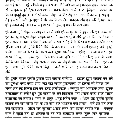
काटा हेतेइक । एहे संचिके अहउ अखराक दिगे बाढ़े लागल | मेनतुक दुइअ जखन एक 
संग जाइके जाइते देखल तअ अकर • मनेक संउच टा ले उलटा हेलेइक । तखन सेइ 
तिसरा झनुहुं बुझल जे धिरेने बदला दिएक खातिर सेइ बाघ टाक सिका जाइ साहाइ । 
तेंइ हामरानि अके घुराइएक बेजांइ कसनि करलिए, मेनतुक अंइ हड़ धरि देलेइक आर 
एकेइ काथा कहे लागल – “मइ आरअ नि घुरम, इ पाइर नि तअ उपार!”
एहे कथा सुनि अंइअ पसताइ लागल जे काहे एहे अलहुआक पेछुइ आउलिए। अकर मने 
एखनअ घुरम घुरम हेइत रहइक आर मने करइस छुछा हांथे छुछाइ जिउ जातेइक ? 
एखरा फारसा माहान बाघेक सिकार करे पारता ? सेइ बेरांइ धिरेने अखराके कहलेइ तहरा 
इठिनेइ रहा। एहे सुनिके बिरेने धिरेन के कहलेइक – आर तंइ काहां एकलाइ जाबे, | घुरे 
चालेइ । माताल धिरेन के आरअ कने बुझाइ पारतेइक ? एकेइ टा कथा अकर मइअ 
आरअ नि घुरम। एकर एसन जिदलाहा कथा सुनि हामरानि भाभलिए एखराके एकाइ 
केसेके जाइ देबेइक । तेंइ अखराउ कहलाक जेइ हेउअक हामराउ संग देब । एखराक 
एसन कथा सुनि धिरेने आरअ किछु ना कहि खालि एतनाइ कहल बाघ करअ जिउ मर 
हांथे ।
सेइ डुंगरि माहान दुलसि ढुलसि ढेइर पाखना रहलेइक । हाड़ार हुडुर पाखना कर संगे 
संगे दुनिआ भरेक कांटा झंटा, लत-पात माहान हुलकअलेइ जा हेलाक एहे तिनअ झन । 
बिरेन आर सेइ तिसरा झन कर डरउ लागेहेलेइक । मेनतुक
मुड़ भिंजाइके कनह खुरके 
डाराउताक बा केसे? हुड़ मुड़ जातरा जे करे बिधाताक पारा अखरा कांटा झांटा माहान 
चथाइलेइ जा हेलाक। सउब ले आगुंइ आगुंइ धिरेन रहल । धिरेन सेइ दुलसि दुलसि 
पाखना कर पास जेसेइ गेल ना अंइ संगा बाटे थिथाइके देखे लागल | माने अंइ बाघ टाके 
देखे पाउलेइक । उठिन बाघ चुपचाप आहाइ कनह दिगे घसका घसकि नाइ । मेनतुक 
एसन बे जुइते बाघ टा आहेइक जे हेंठे जाइ चटाइएक कनह जुइत निहिं बुझाइक । 