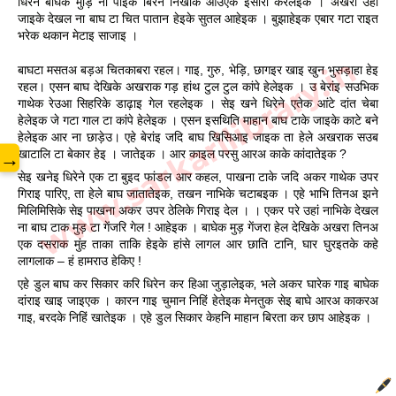
धिरेने बाघेक मुड़ि ना पाइके बिरेन निखाके आउएक इसारा करलेइक । अखरा उहां 
जाइके देखल ना बाघ टा चित पातान हेइके सुतल आहेइक । बुझाहेइक एबार गटा राइत 
भरेक थकान मेटाइ साजाइ ।
www.sarkarilibrary.in
बाघटा मसतअ बड़अ चितकाबरा रहल। गाइ, गुरु, भेड़ि, छागइर खाइ खुन भुसड़ाहा हेइ 
रहल। एसन बाघ देखिके अखराक गड़ हांथ टुल टुल कांपे हेलेइक । उ बेरांइ सउभिक 
गाथेक रेउआ सिहरिके डाढ़ाइ गेल रहलेइक । सेइ खने धिरेने एतेक आंटे दांत चेबा 
हेलेइक जे गटा गाल टा कांपे हेलेइक । एसन इसथिति माहान बाघ टाके जाइके काटे बने 
हेलेइक आर ना छाड़ेउ। एहे बेरांइ जदि बाघ खिसिआइ जाइक ता हेले अखराक सउब 
→
खाटालि टा बेकार हेइ । जातेइक । आर काइल परसु आरअ काके कांदातेइक ?
सेइ खनेइ धिरेने एक टा बुइद फांडल आर कहल, पाखना टाके जदि अकर गाथेक उपर 
गिराइ पारिए, ता हेले बाघ जातातेइक, तखन नाभिके चटाबइक । एहे भाभि तिनअ झने 
मिलिमिसिके सेइ पाखना अकर उपर ठेलिके गिराइ देल । । एकर परे उहां नाभिके देखल 
ना बाघ टाक मुड़ टा गेंजरि गेल ! आहेइक । बाघेक मुड़ गेंजरा हेल देखिके अखरा तिनअ 
एक दसराक मुंह ताका ताकि हेइके हांसे लागल आर छाति टानि, घार घुरइतके कहे 
लागलाक – हं हामराउ हेकिए !
एहे डुल बाघ कर सिकार करि धिरेन कर हिआ जुड़ालेइक, भले अकर घारेक गाइ बाघेक 
दांराइ खाइ जाइएक । कारन गाइ चुमान निहिं हेतेइक मेनतुक सेइ बाघे आरअ काकरअ 
गाइ, बरदके निहिं खातेइक । एहे डुल सिकार केहनि माहान बिरता कर छाप आहेइक ।