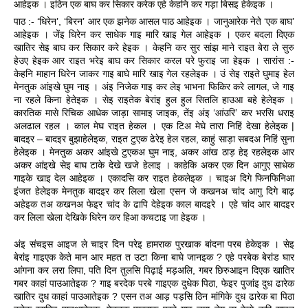
आहेइक । इठिन एक बाघ कर सिकार करेक एहे केहनि कर गड़ा बिसइ हेकेइक ।
पाठ :- ‘धिरेन’, ‘बिरन’ आर एक झनेक आसल पाठ आहेइक । जानुआरेक नेते ‘एक बाघ’ 
आहेइक । जेंइ धिरेन कर साधेक गाइ मारि खाइ गेल आहेइक । एकर बदला दिएक 
खातिर सेइ बाघ कर सिकार करे हेइक । केहनि कर सुर सांझ माने राइत बेरा ले सुरु 
हेउए हेइक आर राइत भरेइ बाघ कर सिकार करल परे फुराइ जा हेइक । सारांस :- 
केहनि माहान धिरेन जाकर गाइ बाघे मारि खाइ गेल रहलेइक । उं सेइ राइते घुमाइ हेल 
मेनतुक आंइखे घुम नाइ । अंइ निजेक गाइ कर लेइ भाभना फिकिर करे लागल, जे गाइ 
ना रहले किना हेतेइक । सेइ राइतेक बेरांइ हुल हुल सितलि हाउआ बहे हेलेइक । 
कारतिक मासे रिचिक आधेक जाड़ा सामाइ जाइक, तेंइ अंइ ‘आंउरि’ कर भरसि धराइ 
अलढाल रहल । काल मेघ राइत हेकल । एक टिअ मेघे तारा निहिं देखा हेलेइक | 
बादइर – बादइर बुझाहेलेइक, राइत टुएक ढेरेइ हेल रहल, काहुं साड़ा सबदअ निहिं सुना 
हेलेइक । मेनतुक अकर आंइखे टुएकअ घुम नाइ, अकर आंख ठाड़ हेइ रहलेइक आर 
अकर आंइखे सेइ बाघ टाके देखे 
खजे हेलाइ । काहेकि अकर एक दिन आगुए साधेक 
गाइके खाइ देल आहेइक । एकादसि कर राइत हेकलेइक । चाइअ दिगे फिनफिनिआ 
इंजत हेलेइक मेनतुक बादइर कर लिला खेला एसन जे कखनअ चांद आगु दिगे बाढ़ 
अहेइक तअ कखनअ फेइर चांद के ढापि देहेइक काल बादइरे । एहे चांद आर बादइर 
कर लिला खेला देखिके धिरेन कर हिआ कचटाइ जा हेइक ।
अंइ संचइस आइज ले चाइर दिन परेइ हामराक पुरखाक बांदना परब हेकेइक । सेइ 
बेरांइ गाइएक केते मान आर महत त उटा किना बाघे जानइक ? एहे परबेक बेरांड घार 
आंगना कर लरा लिपा, पति दिन तुलसि पिढ़ाई मड़अलि, गबर छिरुआइन दिएक खातिर 
गबर काहां पाउआतेइक ? गाइ बरदेक परबे गाइएक दुधेक पिठा, फेइर पुजांइ दुध ढारेक 
खातिर दुध काहां पाउआतेइक ? एसन तअ आड़ पड़सि ठिन मांगिके दुध ढारेक बा पिठा 