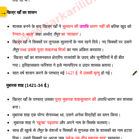
www.sarkarilibrary.in
लड रहे थे। 
→
खिज्र खाँ का शासन 
शासक बनने के बाद खिज्र खाँ ने 
सुल्तान की 
उपाधि
 धारण नहीं की
 बल्कि खुद को 
रैय्यत-ए-आला
‘ कहा अर्थात् 
तैमूर
 का ‘मातहत
‘। 
खिज्र खाँ ने सिक्कों पर तुगलक सुल्तानों के नाम रहने दिये। नए सिक्कों पर उसने 
तैमूर
 तथा उसके पुत्र शाहरुख मिर्जा
 का नाम अंकित करवाया।
 खिज्र खाँ का शासनकाल क्षेत्रीय राजवंशों के उदय् और चुनौतियों में ही बीत 
गया। इतिहासकार फरिश्ता ने इसे न्यायप्रिय व उदार शासक बताया। 
सात वर्ष शासन करने के पश्चात् मई 
1421 ई. में उसकी मृत्यु
 हो गई। 
मुबारक शाह (1421-34 ई.) 
खिज्र खाँ के पश्चात् उसका 
पुत्र मुबारक शाह
सुल्तान की 
उपाधि
 धारण कर शासक 
बना। 
मुबारक शाह एक योग्य सेनाध्यक्ष था, उसने अनेक विद्रोहों का दमन किया। 
 मुबारक शाह ने
 ‘खुत्बा’ पढ़वाया
 और अपने नाम के सिक्के चलवाए। 
साथ ही खुत्बे से 
तैमूर
 के वंशजों व सिक्कों से तुगलक वंश के शासकों का नाम हटवा 
दिया। उसने सिक्कों पर अपना नाम 
‘मुईज़-उद्-दीन मुबारक शाह
‘ खुदवाया। 