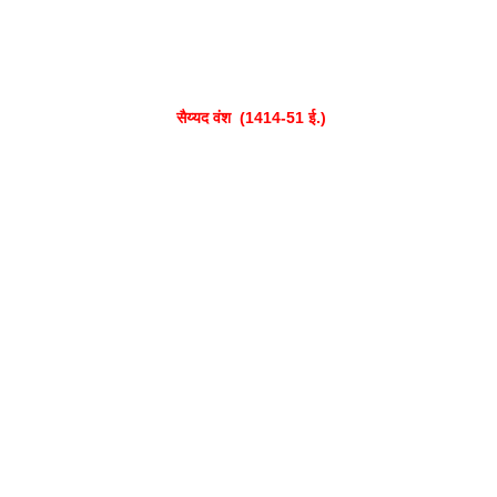
सैय्यद वंश  (1414-51 ई.)