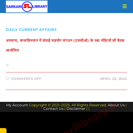
Skip
to
content
DAILY CURRENT AFFAIRS
अस्ताना, कजाकिस्तान में शंघाई सहयोग संगठन (एससीओ) के रक्षा मंत्रियों की बैठक
आयोजित
…
ON
COMMENTS OFF
APRIL 26, 2024
अस्ताना,
कजाकिस्तान
में
शंघाई
सहयोग
www.sarkarilibrary.in
संगठन
My Account
Copyright © 2021–2025. All Rights Reserved.
(एससीओ)
About Us
|
Contact Us
|
Disclaimer
| |
के
रक्षा
मंत्रियों
की
बैठक
आयोजित