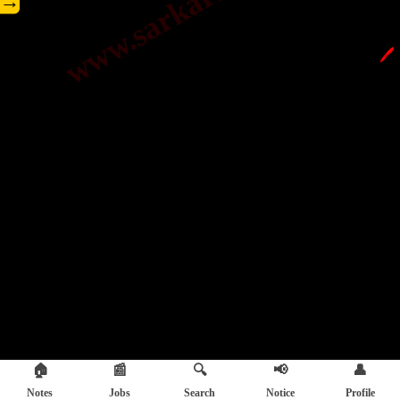
→
🖊️
🏠
📰
🔍
📢
👤
Notes
Jobs
Search
Notice
Profile