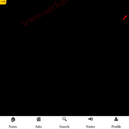
→
🖊️
🏠
📰
🔍
📢
👤
Notes
Jobs
Search
Notice
Profile