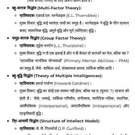
(जैसे संगीत, गणित) के लिए अलग-अलग होता है।
बहु-कारक सिद्धांत (Multi-Factor Theory):
प्रतिपादक:
एडवर्ड एल. थार्नडाइक (E.L. Thorndike)।
मुख्य विचार: बुद्धि कई स्वतंत्र तत्वों का समूह है। थार्नडाइक ने बुद्धि के तीन प्रकार
बताए: सामाजिक बुद्धि, अमूर्त बुद्धि और मूर्त (यांत्रिक) बुद्धि।
समूह-कारक सिद्धांत (Group Factor Theory):
प्रतिपादक:
लुईस थर्स्टन (L.L. Thurstone)।
मुख्य विचार: बुद्धि न तो एक इकाई है और न ही केवल दो कारकों का मेल, बल्कि यह 7
‘प्राथमिक मानसिक योग्यताओं’ (Primary Mental Abilities – PMA)
का समूह है, जैसे- शाब्दिक अर्थ, संख्यात्मक क्षमता, तार्किक शक्ति आदि।
बहु-बुद्धि सिद्धांत (Theory of Multiple Intelligences):
प्रतिपादक:
हावर्ड गार्डनर (Howard Gardner)।
मुख्य विचार: बुद्धि का कोई एक स्वरूप नहीं होता, बल्कि यह 8 (मूलतः 7) प्रकार की
होती है। जैसे: भाषाई, तार्किक-गणितीय, संगीतमय, शारीरिक-गतिक, स्थानिक,
अंतर्वैयक्तिक (Interpersonal), अंतरावैयक्तिक (Intrapersonal) और
प्रकृतिवादी बुद्धि।
त्रि-आयामी सिद्धांत (Structure of Intellect Model):
प्रतिपादक:
जे. पी. गिलफोर्ड (J.P. Guilford)।