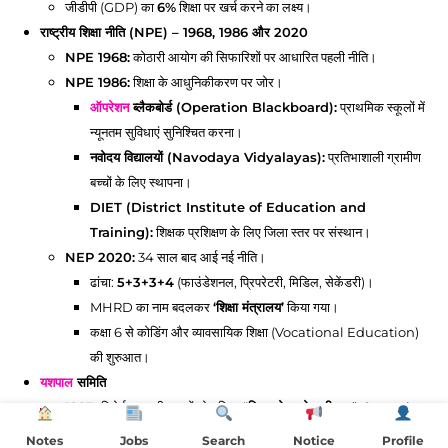
जीडीपी (GDP) का
6%
शिक्षा पर खर्च करने का लक्ष्य।
राष्ट्रीय शिक्षा नीति (NPE) – 1968, 1986 और 2020
NPE 1968:
कोठारी आयोग की सिफारिशों पर आधारित पहली नीति।
NPE 1986:
शिक्षा के आधुनिकीकरण पर जोर।
ऑपरेशन
ब्लैकबोर्ड (Operation Blackboard):
प्राथमिक स्कूलों में
न्यूनतम सुविधाएं सुनिश्चित करना।
नवोदय विद्यालयों (Navodaya Vidyalayas):
प्रतिभाशाली ग्रामीण
बच्चों के लिए स्थापना।
DIET (District Institute of Education and
Training):
शिक्षक प्रशिक्षण के लिए जिला स्तर पर संस्थान।
NEP 2020:
34 साल बाद आई नई नीति।
ढांचा:
5+3+3+4
(फाउंडेशनल, प्रिपरेटरी, मिडिल, सेकेंडरी)।
MHRD का नाम बदलकर
‘शिक्षा मंत्रालय’
किया गया।
कक्षा 6 से कोडिंग और व्यावसायिक शिक्षा (Vocational Education)
की शुरुआत।
यशपाल
समिति
1993
रिपोर्ट: स्कूली बच्चों के लिए “
बिना बोझ के सीखना
” (Learning
Without Burden)।
Notes
Jobs
Search
Notice
Profile