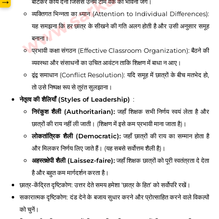
→
बाँटकर कार्य देना जिससे उनमें टीम वर्क की भावना जगे।
व्यक्तिगत भिन्नता का ध्यान (Attention to Individual Differences):
यह समझना कि हर छात्र के सीखने की गति अलग होती है और उसी अनुसार समूह
बनाना।
प्रभावी कक्षा संगठन (Effective Classroom Organization): बैठने की
व्यवस्था और संसाधनों का उचित आवंटन ताकि शिक्षण में बाधा न आए।
द्वंद्व समाधान (Conflict Resolution): यदि समूह में छात्रों के बीच मतभेद हो,
तो उसे निष्पक्ष रूप से तुरंत सुलझाना।
नेतृत्व की शैलियाँ (Styles of Leadership)
:
निरंकुश शैली (Authoritarian):
जहाँ शिक्षक सभी निर्णय स्वयं लेता है और
छात्रों की राय नहीं ली जाती। (शिक्षण में इसे कम प्रभावी माना जाता है)।
लोकतांत्रिक शैली (Democratic):
जहाँ छात्रों की राय का सम्मान होता है
और मिलकर निर्णय लिए जाते हैं। (यह सबसे सर्वोत्तम शैली है)।
अहस्तक्षेपी शैली (Laissez-faire):
जहाँ शिक्षक छात्रों को पूरी स्वतंत्रता दे देता
है और बहुत कम मार्गदर्शन करता है।
छात्र-केंद्रित दृष्टिकोण: उत्तर देते समय हमेशा ‘छात्र के हित’ को सर्वोपरि रखें।
सकारात्मक दृष्टिकोण: दंड देने के बजाय सुधार करने और प्रोत्साहित करने वाले विकल्पों
को चुनें।