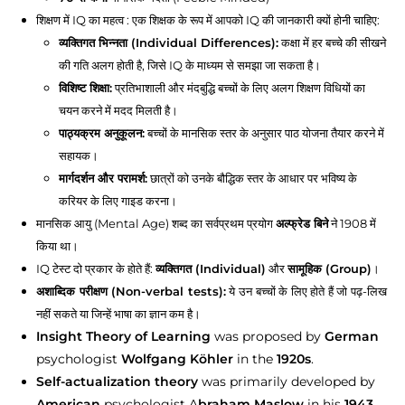
शिक्षण में IQ का महत्व : एक शिक्षक के रूप में आपको IQ की जानकारी क्यों होनी चाहिए:
व्यक्तिगत भिन्नता (Individual Differences):
कक्षा में हर बच्चे की सीखने
की गति अलग होती है, जिसे IQ के माध्यम से समझा जा सकता है।
विशिष्ट शिक्षा:
प्रतिभाशाली और मंदबुद्धि बच्चों के लिए अलग शिक्षण विधियों का
चयन करने में मदद मिलती है।
पाठ्यक्रम अनुकूलन:
बच्चों के मानसिक स्तर के अनुसार पाठ योजना तैयार करने में
सहायक।
मार्गदर्शन और परामर्श:
छात्रों को उनके बौद्धिक स्तर के आधार पर भविष्य के
करियर के लिए गाइड करना।
मानसिक आयु (Mental Age) शब्द का सर्वप्रथम प्रयोग
अल्फ्रेड बिने
ने 1908 में
किया था।
IQ टेस्ट दो प्रकार के होते हैं:
व्यक्तिगत (Individual)
और
सामूहिक (Group)
।
अशाब्दिक परीक्षण (Non-verbal tests):
ये उन बच्चों के लिए होते हैं जो पढ़-लिख
नहीं सकते या जिन्हें भाषा का ज्ञान कम है।
Insight Theory of Learning
was proposed by
German
psychologist
Wolfgang Köhler
in the
1920s
.
Self-actualization theory
was primarily developed by
American
psychologist A
braham Maslow
in his
1943