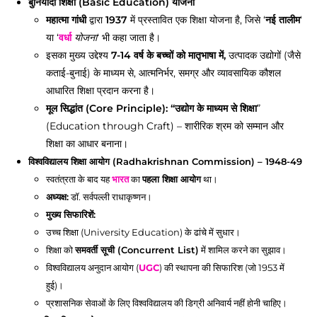
बुनियादी शिक्षा (Basic Education) योजना
महात्मा गांधी
द्वारा
1937
में प्रस्तावित एक शिक्षा योजना है, जिसे ‘
नई तालीम
‘
या ‘
वर्धा
योजना
‘ भी कहा जाता है।
इसका मुख्य उद्देश्य
7-14 वर्ष के बच्चों को मातृभाषा में,
उत्पादक उद्योगों (जैसे
कताई-बुनाई) के माध्यम से, आत्मनिर्भर, समग्र और व्यावसायिक कौशल
आधारित शिक्षा प्रदान करना है।
मूल सिद्धांत (Core Principle): “उद्योग के माध्यम से शिक्षा
”
(Education through Craft) – शारीरिक श्रम को सम्मान और
शिक्षा का आधार बनाना।
विश्वविद्यालय शिक्षा आयोग (Radhakrishnan Commission) – 1948-49
स्वतंत्रता के बाद यह
भारत
का
पहला शिक्षा आयोग
था।
अध्यक्ष:
डॉ. सर्वपल्ली राधाकृष्णन।
मुख्य सिफारिशें:
उच्च शिक्षा (University Education) के ढांचे में सुधार।
शिक्षा को
समवर्ती सूची (Concurrent List)
में शामिल करने का सुझाव।
विश्वविद्यालय अनुदान आयोग (
UGC
) की स्थापना की सिफारिश (जो 1953 में
हुई)।
प्रशासनिक सेवाओं के लिए विश्वविद्यालय की डिग्री अनिवार्य नहीं होनी चाहिए।