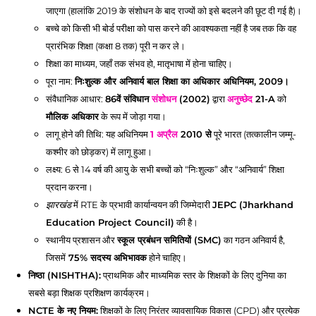
जाएगा (हालांकि 2019 के संशोधन के बाद राज्यों को इसे बदलने की छूट दी गई है)।
बच्चे को किसी भी बोर्ड परीक्षा को पास करने की आवश्यकता नहीं है जब तक कि वह
प्रारंभिक शिक्षा (कक्षा 8 तक) पूरी न कर ले।
शिक्षा का माध्यम, जहाँ तक संभव हो, मातृभाषा में होना चाहिए।
पूरा नाम:
निःशुल्क और अनिवार्य बाल शिक्षा का अधिकार अधिनियम, 2009।
संवैधानिक आधार:
86वें संविधान
संशोधन
(2002)
द्वारा
अनुच्छेद
21-A
को
मौलिक अधिकार
के रूप में जोड़ा गया।
लागू होने की तिथि: यह अधिनियम
1 अप्रैल
2010 से
पूरे भारत (तत्कालीन जम्मू-
कश्मीर को छोड़कर) में लागू हुआ।
लक्ष्य: 6 से 14 वर्ष की आयु के सभी बच्चों को “निःशुल्क” और “अनिवार्य” शिक्षा
प्रदान करना।
झारखंड
में RTE के प्रभावी कार्यान्वयन की जिम्मेदारी
JEPC (Jharkhand
Education Project Council)
की है।
स्थानीय प्रशासन और
स्कूल प्रबंधन समितियों (SMC)
का गठन अनिवार्य है,
जिसमें
75% सदस्य अभिभावक
होने चाहिए।
निष्ठा (NISHTHA):
प्राथमिक और माध्यमिक स्तर के शिक्षकों के लिए दुनिया का
सबसे बड़ा शिक्षक प्रशिक्षण कार्यक्रम।
NCTE के नए नियम:
शिक्षकों के लिए निरंतर व्यावसायिक विकास (CPD) और प्रत्येक