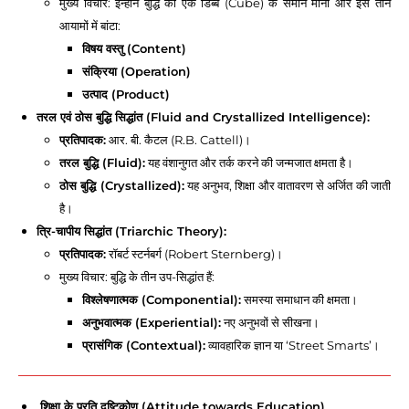
मुख्य विचार: इन्होंने बुद्धि को एक डिब्बे (Cube) के समान माना और इसे तीन
आयामों में बांटा:
विषय वस्तु (Content)
संक्रिया (Operation)
उत्पाद (Product)
तरल एवं ठोस बुद्धि सिद्धांत (Fluid and Crystallized Intelligence):
प्रतिपादक:
आर. बी. कैटल (R.B. Cattell)।
तरल बुद्धि (Fluid):
यह वंशानुगत और तर्क करने की जन्मजात क्षमता है।
ठोस बुद्धि (Crystallized):
यह अनुभव, शिक्षा और वातावरण से अर्जित की जाती
है।
त्रि-चापीय सिद्धांत (Triarchic Theory):
प्रतिपादक:
रॉबर्ट स्टर्नबर्ग (Robert Sternberg)।
मुख्य विचार: बुद्धि के तीन उप-सिद्धांत हैं:
विश्लेषणात्मक (Componential):
समस्या समाधान की क्षमता।
अनुभवात्मक (Experiential):
नए अनुभवों से सीखना।
प्रासंगिक (Contextual):
व्यावहारिक ज्ञान या ‘Street Smarts’।
शिक्षा के प्रति दृष्टिकोण (Attitude towards Education)