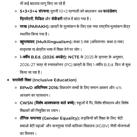
भी कई बदलाव लागू किए जा रहे हैं:
5+3+3+4 संरचना:
पुरानी 10+2 प्रणाली को बदलकर अब
फाउंडेशन
,
प्रिपरेटरी
,
मिडिल
और
सेकेंडरी
स्टेज में बांटा गया है।
परख (PARAKH):
छात्रों के मूल्यांकन के लिए एक नया राष्ट्रीय मूल्यांकन केंद्र
स्थापित किया गया है।
बहुभाषावाद (Multilingualism):
कक्षा 5 तक (अधिमानतः कक्षा 8 तक)
मातृभाषा या क्षेत्रीय भाषा में शिक्षा देने पर जोर।
1-वर्षीय B.Ed. (2026 अपडेट):
NCTE
के 2025 के ड्राफ्ट के अनुसार,
2026-27 सत्र से स्नातकोत्तर (PG) छात्रों के लिए 1-वर्षीय B.Ed. फिर से शुरू
किया जा रहा है।
समावेशी शिक्षा (Inclusive Education)
RPwD अधिनियम 2016:
विकलांग बच्चों के लिए समान अवसर और 4%
आरक्षण का प्रावधान।
CWSN (विशेष आवश्यकता वाले बच्चे):
स्कूलों में रैंप, विशेष शौचालय और विशेष
शिक्षकों की नियुक्ति पर ध्यान।
लैंगिक समानता (Gender Equality):
लड़कियों की शिक्षा के लिए ‘बेटी
बचाओ बेटी पढ़ाओ’ और कस्तूरबा गांधी बालिका विद्यालय (KGBV) जैसी योजनाओं
का विस्तार।