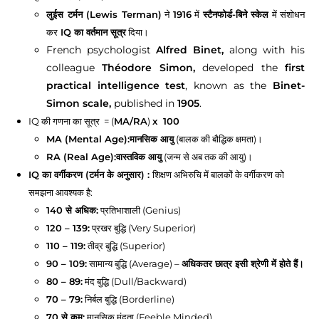
लुईस टर्मन (Lewis Terman)
ने
1916
में
स्टैनफोर्ड-बिने स्केल
में संशोधन
कर
IQ का वर्तमान सूत्र
दिया।
French psychologist
Alfred Binet,
along with his
colleague
Théodore Simon,
developed the
first
practical intelligence test
, known as the
Binet-
Simon scale,
published in
1905
.
IQ की गणना का सूत्र = (
MA/RA
)
x 100
MA (Mental Age):
मानसिक आयु
(बालक की बौद्धिक क्षमता)।
RA (Real Age):
वास्तविक आयु
(जन्म से अब तक की आयु)।
IQ का वर्गीकरण (टर्मन के अनुसार) :
शिक्षण अभिरुचि में बालकों के वर्गीकरण को
समझना आवश्यक है:
140 से अधिक:
प्रतिभाशाली (Genius)
120 – 139:
प्रखर बुद्धि (Very Superior)
110 – 119:
तीव्र बुद्धि (Superior)
90 – 109:
सामान्य बुद्धि (Average) –
अधिकतर छात्र इसी श्रेणी में होते हैं।
80 – 89:
मंद बुद्धि (Dull/Backward)
70 – 79:
निर्बल बुद्धि (Borderline)
70 से कम:
मानसिक मंदता (Feeble Minded)