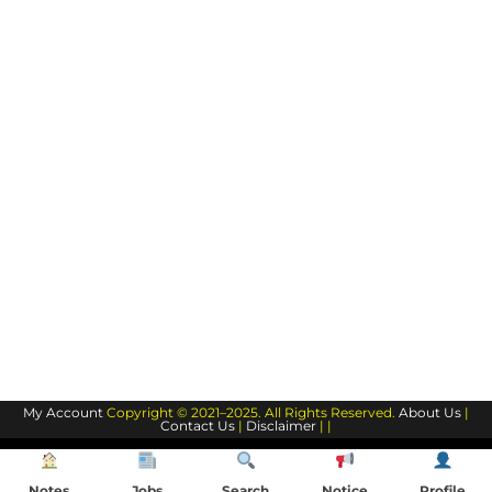
My Account
Copyright © 2021–2025. All Rights Reserved.
About Us
|
Contact Us
|
Disclaimer
| |
Notes
Jobs
Search
Notice
Profile