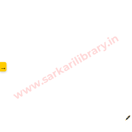
www.sarkarilibrary.in
→