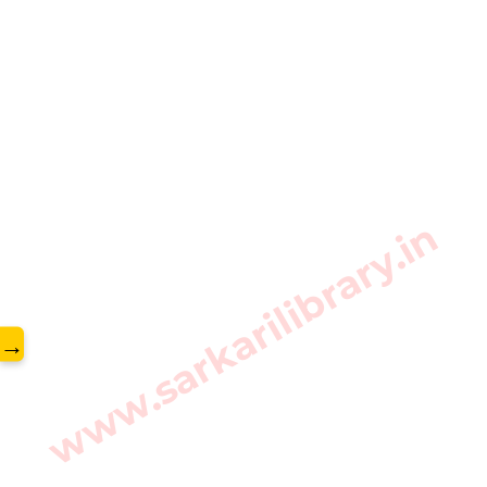
www.sarkarilibrary.in
→