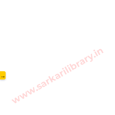
www.sarkarilibrary.in
→