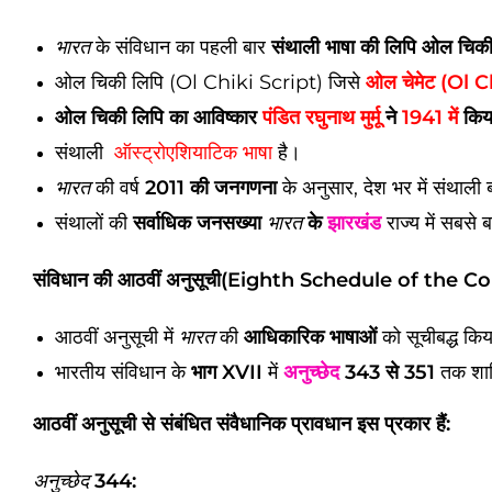
भारत
के संविधान का पहली बार
संथाली भाषा की लिपि ओल चिक
ओल चिकी लिपि (Ol Chiki Script) जिसे
ओल चेमेट (Ol 
ओल चिकी लिपि का आविष्कार
पंडित रघुनाथ मुर्मू
ने
1941 में
किय
संथाली
ऑस्ट्रोएशियाटिक भाषा
है।
भारत
की वर्ष
2011 की जनगणना
के अनुसार, देश भर में संथाली 
संथालों की
सर्वाधिक जनसख्या
भारत
के
झारखंड
राज्य में सबसे 
संविधान की आठवीं अनुसूची(Eighth Schedule of the C
आठवीं अनुसूची में
भारत
की
आधिकारिक भाषाओं
को सूचीबद्ध कि
भारतीय संविधान के
भाग XVII
में
अनुच्छेद
343 से 351
तक शामि
आठवीं अनुसूची से संबंधित संवैधानिक प्रावधान इस प्रकार हैं:
अनुच्छेद
344: