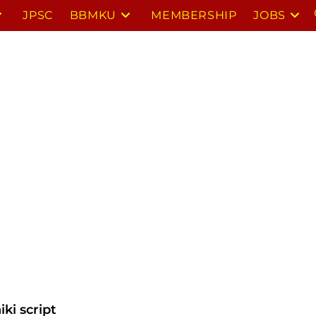
JPSC
BBMKU
MEMBERSHIP
JOBS
iki script