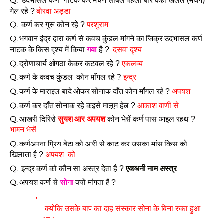
Q. 
‘उदभासल कर्ण’ नाटक कर मंचन सोबले पहली बार कहाँ खलल (मंचन) 
गेल रहे ? 
बोरवा अड्डा
Q. 
 कर्ण कर गुरू कोन रहे ? 
परशुराम
Q. 
भगवान इंद्र द्वारा कर्ण से कवच कुंडल मांगने का जिक्र उदभासल कर्ण 
नाटक के किस दृश्य में किया 
गया
 है ?  
दसवां दृश्य
Q. 
द्रोणाचार्य ओंगठा केकर कटवल रहे ? 
एकलव्य 
Q. कर्ण के कवच कुंडल  कोन माँगल रहे ? 
इन्द्र
Q. 
कर्ण के माराइल बादे ओकर सोनाक दाँत कोन माँगल रहे ? 
अपयश 
Q. 
कर्ण कर दाँत सोनाक रहे कइसे मालूम हेल ? 
आकाश वाणी से
Q. 
आखरी दिरिसे 
सुयश आर अपयश
 कोन भेसें कर्ण पास आइल रहथ ? 
भामन भेसें
Q. 
कर्ण
अपना प्रिय बेटा को आरी से काट कर उसका मांस किस को 
खिलाता है ?
 अपयश  को
Q.  
इन्द्र कर्ण को 
कौन सा अस्त्र
 देता है ? 
एकधनी नाम अस्त्र
Q. 
अपयश कर्ण से 
सोना
 क्यों मांगता है ? 
 क्योंकि उसके बाप का दाह संस्कार सोना के बिना रुका हुआ 