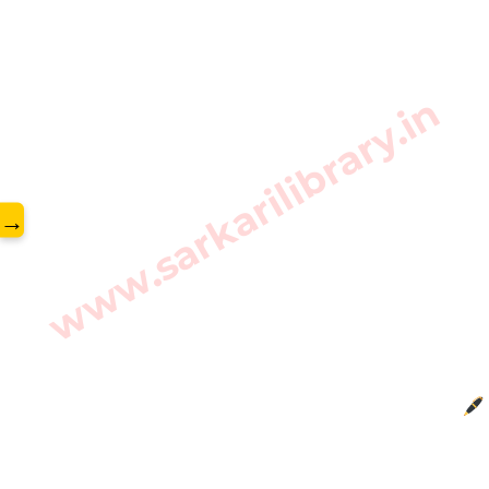
www.sarkarilibrary.in
→