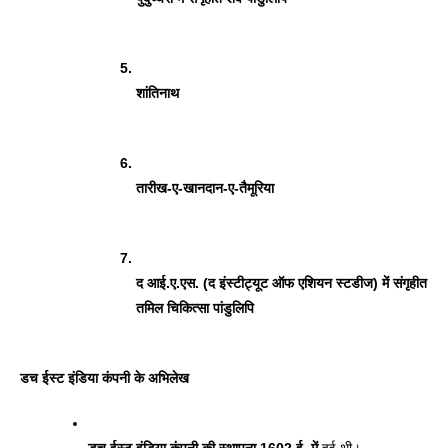
शांतिनाथ
तारीख-ए-खानदान-ए-तैमूरिया
द आई.ए.एस. (द इंस्टीट्यूट ऑफ एशियन स्टडीज) में संगृहीत 
तमिल चिकित्सा पांडुलिपि
डच ईस्ट इंडिया कंपनी के अभिलेख 