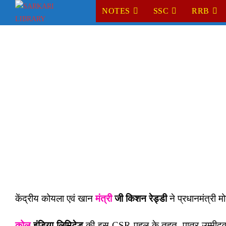
Skip
NOTES
SSC
RRB
to
content
केंद्रीय कोयला एवं खान
मंत्री
जी किशन रेड्डी
ने प्रधानमंत्री मो
कोल
इंडिया लिमिटेड
की इस CSR पहल के तहत, पात्र उम्मीदवार