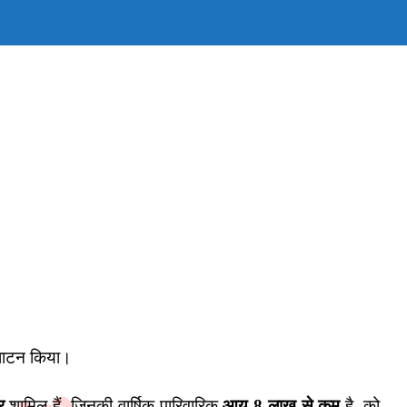
E
TE
H
घाटन किया।
र
शामिल हैं, जिनकी वार्षिक पारिवारिक
आय 8 लाख से कम
है, को