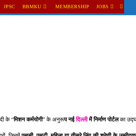
JPSC
BBMKU
MEMBERSHIP
JOBS
TOGGL
WEBSI
SEARC
दी के “
मिशन कर्मयोगी
” के अनुरू
प नई
दिल्ली
में
निर्माण पोर्टल
का उद्
ों, जिनमें
एससी, एसटी, महिला या तीसरे लिंग की श्रेणी के उम्मीदवा