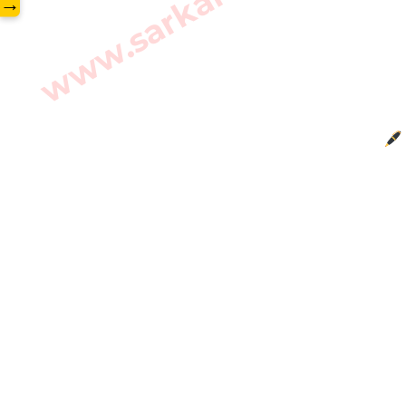
www.sarkarilibrary.in
→