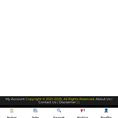
My Account
Copyright © 2021–2025. All Rights Reserved.
About Us
|
Contact Us
|
Disclaimer
| |
Notes
Jobs
Search
Notice
Profile