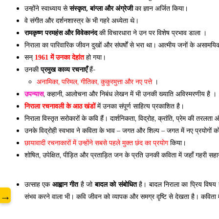
उन्होंने स्वाध्याय से
का ज्ञान अर्जित किया।
संस्कृत, बांग्ला और अंग्रेजी
वे संगीत और दर्शनशास्त्र के भी गहरे अध्येता थे।
की विचारधारा ने उन पर विशेष
प्रभाव डाला ।
रामकृष्ण परमहंस और विवेकानंद
निराला का पारिवारिक जीवन दुखों और संघर्षों से भरा था। आत्मीय जनों के असाम
सन्
हो गया।
1961 में उनका देहांत
उनकी
हैं-
प्रमुख काव्य रचनाएँ
अनामिका, परिमल, गीतिका, कुकुरमुत्ता और नए पत्ते
।
, कहानी, आलोचना और निबंध लेखन में भी उनकी ख्याति अविस्मरणीय है ।
उपन्यास
www
में उनका संपूर्ण साहित्य प्रकाशित है।
निराला रचनावली के आठ खंडों
निराला विस्तृत सरोकारों के कवि हैं। दार्शनिकता, विद्रोह, क्रांति, प्रेम की तरलत
उनके विद्रोही स्वभाव ने कविता के भाव – जगत और शिल्प – जगत में नए प्रयोगों 
छायावादी रचनाकारों में उन्होंने सबसे पहले मुक्त छंद का प्रयोग
किया।
शोषित, उपेक्षित, पीड़ित और प्रताड़ित जन के प्रति उनकी कविता में जहाँ गहरी सहा
उत्साह एक
है जो
है। बादल निराला का प्रिय विषय 
आह्वान गीत
बादल को संबोधित
→
संभव करने वाला भी। कवि जीवन को व्यापक और समग्र दृष्टि से देखता है। कविता में लल