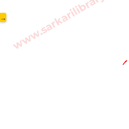
www.sarkarilibrary.in
→
🖊️