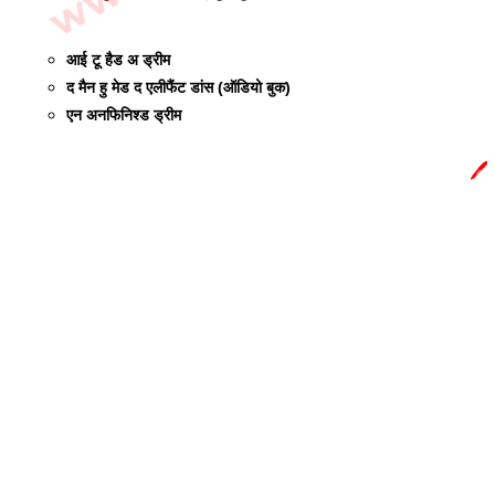
आई टू हैड अ ड्रीम 
द मैन हु मेड द एलीफैंट डांस (ऑडियो बुक) 
एन अनफिनिश्ड ड्रीम
🖊️