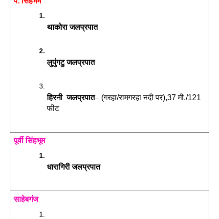
प. सिंहभम
थाकोरा जलप्रपात
लुपुंगटु जलप्रपात
हिरनी  जलप्रपात
– (गरहा/रामगरहा नदी पर),37 मी./121 
फीट
पूर्वी सिंहभूम
धारागिरी जलप्रपात
साहेबगंज