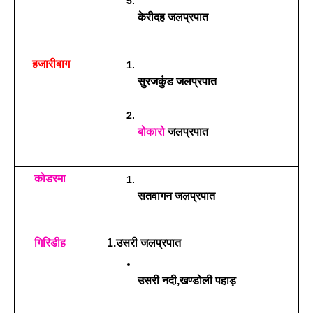
केरीदह जलप्रपात
 हजारीबाग
सुरजकुंड जलप्रपात
बोकारो
 जलप्रपात
कोडरमा
सतवागन जलप्रपात
गिरिडीह
1.उसरी जलप्रपात
उसरी नदी,खण्डोली पहाड़