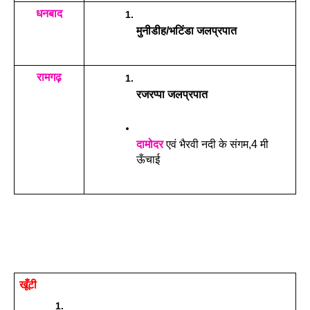
धनबाद
मुनीडीह/भटिंडा जलप्रपात
रामगढ़
रजरप्पा जलप्रपात
दामोदर
 एवं भैरवी नदी के संगम,4 मी 
ऊँचाई
खूँटी 