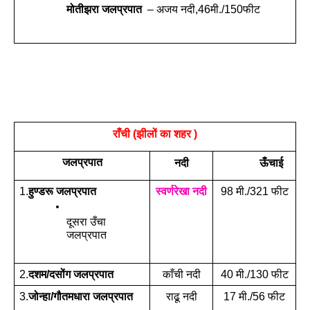
मोतीझरा जलप्रपात  
– अजय नदी,46मी./150फीट
राँची (झीलों का शहर )
जलप्रपात
नदी
ऊँचाई
1.
हुण्डरू जलप्रपात
स्वर्णरेखा नदी
98 मी./321 फीट
दूसरा उँचा 
जलप्रपात
2.
दशम/दसोंग जलप्रपात
काँची नदी
40 मी./130 फीट
3.
जोन्हा/गौतमधारा जलप्रपात
राढू नदी
17 मी./56 फीट