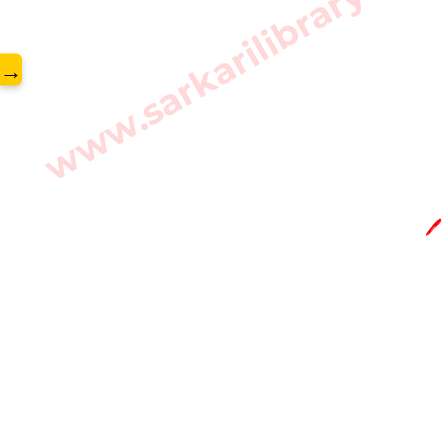
www.sarkarilibrary.in
→
🖊️