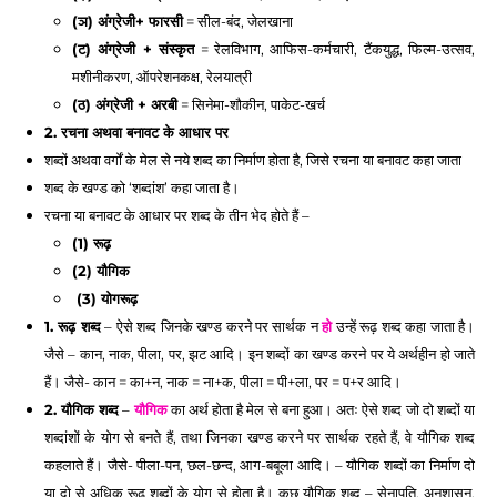
(ञ) अंग्रेजी+ फारसी
 = सील-बंद, जेलखाना 
(ट) अंग्रेजी + संस्कृत
 = रेलविभाग, आफिस-कर्मचारी, टैंकयुद्ध, फिल्म-उत्सव, 
मशीनीकरण, ऑपरेशनकक्ष, रेलयात्री
(ठ) अंग्रेजी + अरबी
 = सिनेमा-शौकीन, पाकेट-खर्च 
2. रचना अथवा बनावट के आधार पर 
शब्दों अथवा वर्गों के मेल से नये शब्द का निर्माण होता है, जिसे रचना या बनावट कहा जाता
शब्द के खण्ड को ‘शब्दांश’ कहा जाता है। 
रचना या बनावट के आधार पर शब्द के तीन भेद होते हैं –
(1) रूढ़ 
(2) यौगिक 
 (3) योगरूढ़ 
1. रूढ़ शब्द
 – 
ऐसे शब्द जिनके खण्ड करने पर सार्थक न 
हो
 उन्हें रूढ़ शब्द कहा जाता है। 
जैसे – कान, नाक, पीला, पर, झट आदि। इन शब्दों का खण्ड करने पर ये अर्थहीन हो जाते 
हैं। जैसे- कान = का+न, नाक = ना+क, पीला = पी+ला, पर = प+र आदि। 
2. यौगिक शब्द
 – 
यौगिक
 का अर्थ होता है मेल से बना हुआ। अतः ऐसे शब्द जो दो शब्दों या 
शब्दांशों के योग से बनते हैं, तथा जिनका खण्ड करने पर सार्थक रहते हैं, वे यौगिक शब्द 
कहलाते हैं। जैसे- पीला-पन, छल-छन्द, आग-बबूला आदि। – यौगिक शब्दों का निर्माण दो 
या दो से अधिक रूढ़ शब्दों के योग से होता है। कुछ यौगिक शब्द – सेनापति, अनुशासन, 