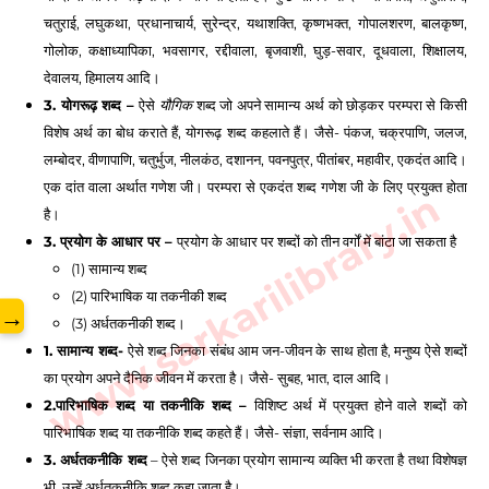
चतुराई, लघुकथा, प्रधानाचार्य, सुरेन्द्र, यथाशक्ति, कृष्णभक्त, गोपालशरण, बालकृष्ण, 
गोलोक, कक्षाध्यापिका, भवसागर, रद्दीवाला, बृजवाशी, घुड़-सवार, दूधवाला, शिक्षालय, 
देवालय, हिमालय आदि। 
3. योगरूढ़ शब्द – 
ऐसे 
यौगिक
 शब्द जो अपने सामान्य अर्थ को छोड़कर परम्परा से किसी 
विशेष अर्थ का बोध कराते हैं, योगरूढ़ शब्द कहलाते हैं। जैसे- पंकज, चक्रपाणि, जलज, 
लम्बोदर, वीणापाणि, चतुर्भुज, नीलकंठ, दशानन, पवनपुत्र, पीतांबर, महावीर, एकदंत आदि। 
एक दांत वाला अर्थात गणेश जी। परम्परा से एकदंत शब्द गणेश जी के लिए प्रयुक्त होता 
www.sarkarilibrary.in
है। 
3. प्रयोग के आधार पर – 
प्रयोग के आधार पर शब्दों को तीन वर्गों में बांटा जा सकता है
(1) सामान्य शब्द 
(2) पारिभाषिक या तकनीकी शब्द 
→
(3) अर्धतकनीकी शब्द। 
1. सामान्य शब्द- 
ऐसे शब्द जिनका संबंध आम जन-जीवन के साथ होता है, मनुष्य ऐसे शब्दों 
का प्रयोग अपने दैनिक जीवन में करता है। जैसे- सुबह, भात, दाल आदि। 
2.पारिभाषिक शब्द या तकनीकि शब्द – 
विशिष्ट अर्थ में प्रयुक्त होने वाले शब्दों को 
पारिभाषिक शब्द या तकनीकि शब्द कहते हैं। जैसे- संज्ञा, सर्वनाम आदि। 
3. अर्धतकनीकि शब्द
 – 
ऐसे शब्द जिनका प्रयोग सामान्य व्यक्ति भी करता है तथा विशेषज्ञ 
भी, उन्हें अर्धतकनीकि शब्द कहा जाता है। 