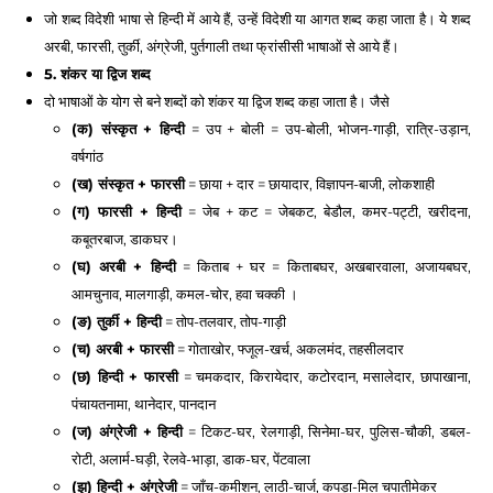
जो शब्द विदेशी भाषा से हिन्दी में आये हैं, उन्हें विदेशी या आगत शब्द कहा जाता है। ये शब्द 
अरबी, फारसी, तुर्की, अंग्रेजी, पुर्तगाली तथा फ्रांसीसी भाषाओं से आये हैं। 
5. शंकर या द्विज शब्द 
दो भाषाओं के योग से बने शब्दों को शंकर या द्विज शब्द कहा जाता है। जैसे 
(क) संस्कृत + हिन्दी
 = उप + बोली = उप-बोली, भोजन-गाड़ी, रात्रि-उड़ान, 
वर्षगांठ 
(ख) संस्कृत + फारसी
 = छाया + दार = छायादार, विज्ञापन-बाजी, लोकशाही 
(ग) फारसी + हिन्दी
 = जेब + कट = जेबकट, बेडौल, कमर-पट्टी, खरीदना, 
कबूतरबाज, डाकघर। 
(घ) अरबी + हिन्दी
 = किताब + घर = किताबघर, अखबारवाला, अजायबघर, 
आमचुनाव, मालगाड़ी, कमल-चोर, हवा चक्की । 
(ङ) तुर्की + हिन्दी
 = तोप-तलवार, तोप-गाड़ी 
(च) अरबी + फारसी
 = गोताखोर, फ्जूल-खर्च, अकलमंद, तहसीलदार 
(छ) हिन्दी + फारसी
 = चमकदार, किरायेदार, कटोरदान, मसालेदार, छापाखाना, 
पंचायतनामा, थानेदार, पानदान 
(ज) अंग्रेजी + हिन्दी
 = टिकट-घर, रेलगाड़ी, सिनेमा-घर, पुलिस-चौकी, डबल-
रोटी, अलार्म-घड़ी, रेलवे-भाड़ा, डाक-घर, पेंटवाला 
(झ) हिन्दी + अंग्रेजी
 = जाँच-कमीशन, लाठी-चार्ज, कपड़ा-मिल चपातीमेकर 