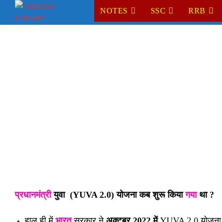
Skip
NOTES
SSC
RRB
to
content
प्रधानमंत्री
युवा (
YUVA 2.0) योजना
कब
शुरू किया
गया
था ?
हाल ही में
भारत
सरकार ने
अक्टूबर 2022 में
YUVA 2.0 योजना श