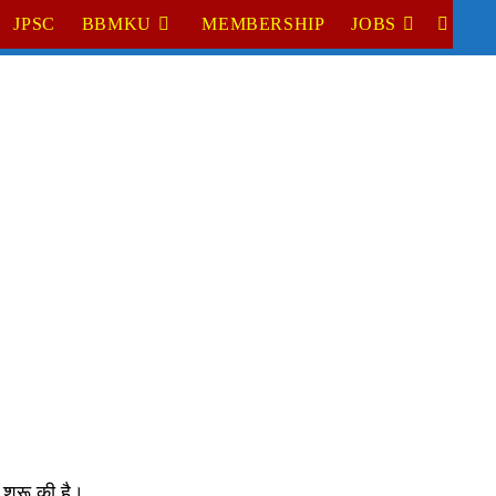
JPSC
BBMKU
MEMBERSHIP
JOBS
TOGGL
WEBSI
SEARC
ुरू की है।