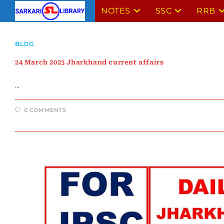
Skip
NOTES
SSC
RRB
to
content
BLOG
24 March 2023 Jharkhand current affairs
…
0 COMMENTS