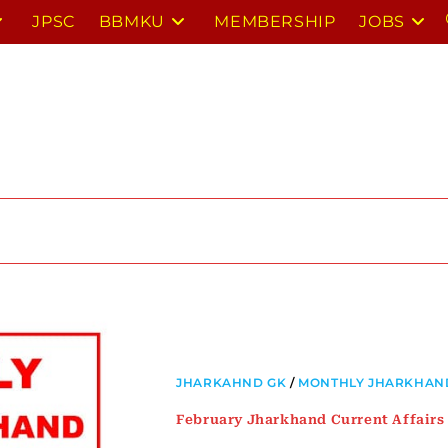
JPSC
BBMKU
MEMBERSHIP
JOBS
JHARKAHND GK
/
MONTHLY JHARKHAND
February Jharkhand Current Affairs 