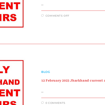
…
ON
COMMENTS OFF
FEBRUARY
JHARKHAND
CURRENT
AFFAIRS
2023
BLOG
12 February 2023 Jharkhand current 
…
0 COMMENTS