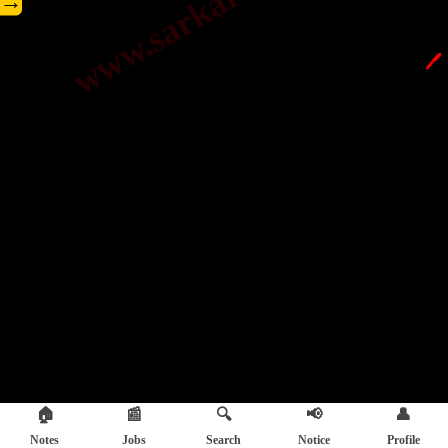
→
🖊️
🏠
📰
🔍
📢
👤
Notes
Jobs
Search
Notice
Profile