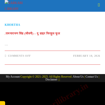
Skip
to
content
KHORTHA
.रामनारायण सिंह (जीवनी) – दू डाइर जिरहूल फूल
…
ON
COMMENTS OFF
FEBRUARY 10, 2026
.रामनारायण
सिंह
(जीवनी)
–
दू
डाइर
My Account
Copyright © 2021–2025. All Rights Reserved.
About Us
|
Contact Us
|
जिरहूल
Disclaimer
| |
फूल
www.sarkarilibrary.in