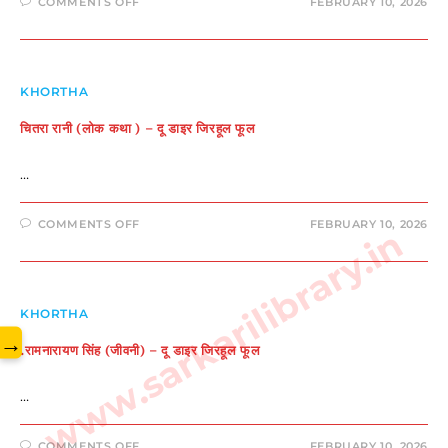
ON
COMMENTS OFF
FEBRUARY 10, 2026
बिनोद
बिहारी
महतो
(जीवनी)
–
दू
डाइर
KHORTHA
जिरहूल
फूल
चितरा रानी (लोक कथा ) – दू डाइर जिरहूल फूल
…
ON
COMMENTS OFF
FEBRUARY 10, 2026
www.sarkarilibrary.in
चितरा
रानी
(लोक
कथा
)
–
दू
KHORTHA
डाइर
→
जिरहूल
.रामनारायण सिंह (जीवनी) – दू डाइर जिरहूल फूल
फूल
…
ON
COMMENTS OFF
FEBRUARY 10, 2026