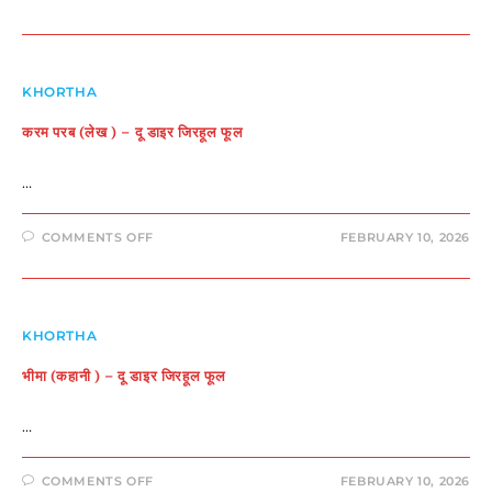
फूल
(एकांकी
)
–
दू
डाइर
जिरहूल
KHORTHA
फूल
करम परब (लेख ) – दू डाइर जिरहूल फूल
…
ON
COMMENTS OFF
FEBRUARY 10, 2026
करम
परब
(लेख
)
–
दू
डाइर
KHORTHA
जिरहूल
फूल
भीमा (कहानी ) – दू डाइर जिरहूल फूल
…
ON
COMMENTS OFF
FEBRUARY 10, 2026