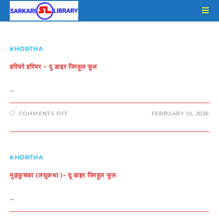
Skip
to
content
KHORTHA
हरियरे हरियर – दू डाइर जिरहूल फूल
…
ON
COMMENTS OFF
FEBRUARY 10, 2026
हरियरे
हरियर
–
दू
डाइर
जिरहूल
फूल
KHORTHA
मुड़फुचका (लघुकथा )- दू डाइर जिरहूल फूल
…