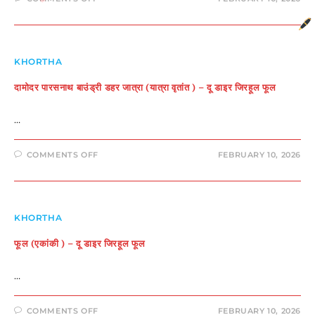
.रामनारायण
सिंह
(जीवनी)
–
दू
डाइर
जिरहूल
KHORTHA
फूल
दामोदर पारसनाथ बाउंड्री डहर जात्रा (यात्रा वृतांत ) – दू डाइर जिरहूल फूल
…
ON
COMMENTS OFF
FEBRUARY 10, 2026
दामोदर
पारसनाथ
बाउंड्री
डहर
जात्रा
(यात्रा
वृतांत
KHORTHA
)
–
फूल (एकांकी ) – दू डाइर जिरहूल फूल
दू
डाइर
जिरहूल
फूल
…
ON
COMMENTS OFF
FEBRUARY 10, 2026