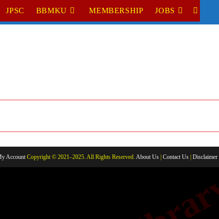
JPSC
BBMKU
MEMBERSHIP
JOBS
TOGGL
WEBSI
SEARC
y Account
Copyright © 2021–2025. All Rights Reserved.
About Us
|
Contact Us
|
Disclaimer