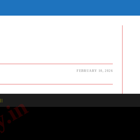
E
TE
H
FEBRUARY 10, 2026
| |